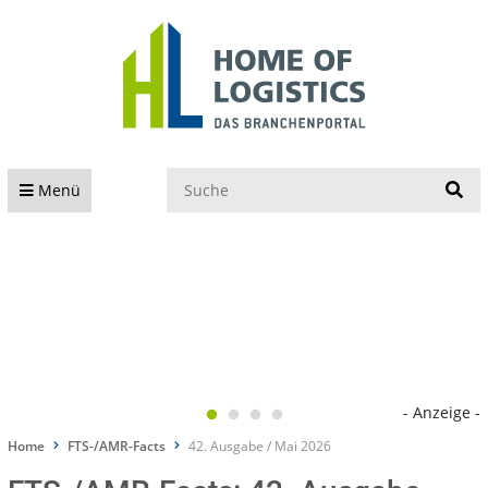
S
Menü
- Anzeige -
Home
FTS-/AMR-Facts
42. Ausgabe / Mai 2026