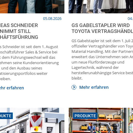
05.08.2026
04
EAS SCHNEIDER
GS GABELSTAPLER WIRD
NIMMT STILL
TOYOTA VERTRAGSHÄND
HÄFTSFÜHRUNG
GS Gabelstapler ist seit dem 1. Juli 
offizieller Vertragshändler von Toy
 Schneider ist seit dem 1. August
Material Handling. Mit der Partner
schäftsführer Sales & Service bei
erweitert das Unternehmen sein 
Mit dem Führungswechsel will das
um neue Flurförderzeuge und
ehmen seine Kundenorientierung
Lagertechnik, während der
n und den Ausbau seines
herstellerunabhängige Service bes
isierungsportfolios weiter
bleibt.
eiben.
Mehr erfahren
hr erfahren
DUKTE
PRODUKTE