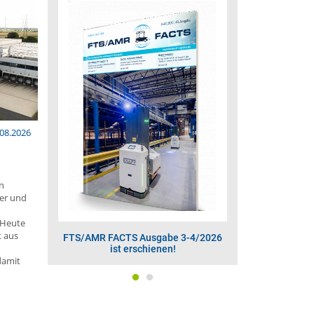
.08.2026
en
ter und
. Heute
t aus
-4/2026
Ausgabe 3-4/2026 der
FTS/AMR FAC
STAPLERWORLD ist da!
ist
damit