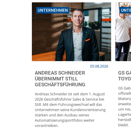
UNTERNEHMEN
UNT
05.08.2026
ANDREAS SCHNEIDER
GS G
ÜBERNIMMT STILL
TOYO
GESCHÄFTSFÜHRUNG
GS Gabe
offizie
Andreas Schneider ist seit dem 1. August
Materia
2026 Geschäftsführer Sales & Service bei
erweit
Still. Mit dem Führungswechsel will das
um neu
Unternehmen seine Kundenorientierung
Lagert
stärken und den Ausbau seines
herstel
Automatisierungsportfolios weiter
bleibt.
vorantreiben.