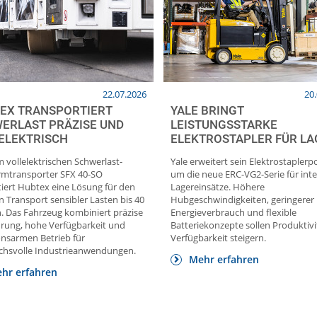
22.07.2026
20
EX TRANSPORTIERT
YALE BRINGT
ERLAST PRÄZISE UND
LEISTUNGSSTARKE
ELEKTRISCH
ELEKTROSTAPLER FÜR LA
 vollelektrischen Schwerlast-
Yale erweitert sein Elektrostaplerpo
ormtransporter SFX 40-SO
um die neue ERC-VG2-Serie für int
iert Hubtex eine Lösung für den
Lagereinsätze. Höhere
n Transport sensibler Lasten bis 40
Hubgeschwindigkeiten, geringerer
. Das Fahrzeug kombiniert präzise
Energieverbrauch und flexible
hrung, hohe Verfügbarkeit und
Batteriekonzepte sollen Produktiv
onsarmen Betrieb für
Verfügbarkeit steigern.
chsvolle Industrieanwendungen.
Mehr erfahren
hr erfahren