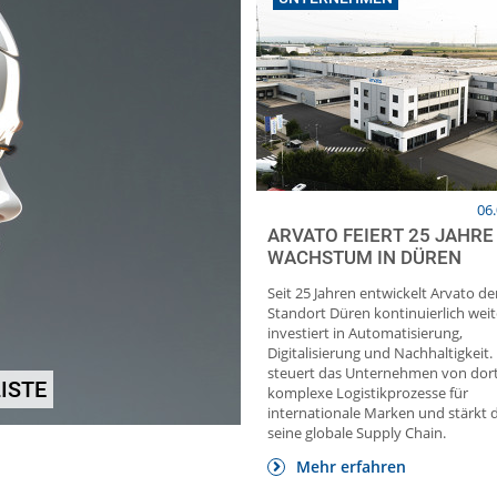
06
ARVATO FEIERT 25 JAHRE
WACHSTUM IN DÜREN
Seit 25 Jahren entwickelt Arvato d
Standort Düren kontinuierlich wei
investiert in Automatisierung,
Digitalisierung und Nachhaltigkeit
steuert das Unternehmen von dor
Ausgabe 3-4/2026 der
FTS/AMR FACTS Ausgabe 3
ISTE
komplexe Logistikprozesse für
STAPLERWORLD ist da!
ist erschienen!
internationale Marken und stärkt 
seine globale Supply Chain.
Mehr erfahren