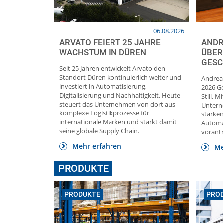
06.08.2026
ARVATO FEIERT 25 JAHRE
ANDR
WACHSTUM IN DÜREN
ÜBER
GESC
Seit 25 Jahren entwickelt Arvato den
Standort Düren kontinuierlich weiter und
Andreas
investiert in Automatisierung,
2026 Ge
Digitalisierung und Nachhaltigkeit. Heute
Still. 
steuert das Unternehmen von dort aus
Untern
komplexe Logistikprozesse für
stärke
internationale Marken und stärkt damit
Automat
seine globale Supply Chain.
vorantr
Mehr erfahren
Me
PRODUKTE
PRODUKTE
PRO