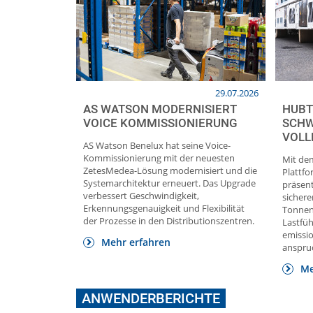
29.07.2026
AS WATSON MODERNISIERT
HUBT
VOICE KOMMISSIONIERUNG
SCHW
VOLL
AS Watson Benelux hat seine Voice-
Kommissionierung mit der neuesten
Mit dem
ZetesMedea-Lösung modernisiert und die
Plattf
Systemarchitektur erneuert. Das Upgrade
präsent
verbessert Geschwindigkeit,
sichere
Erkennungsgenauigkeit und Flexibilität
Tonnen
der Prozesse in den Distributionszentren.
Lastfü
emissi
Mehr erfahren
anspru
Me
ANWENDERBERICHTE