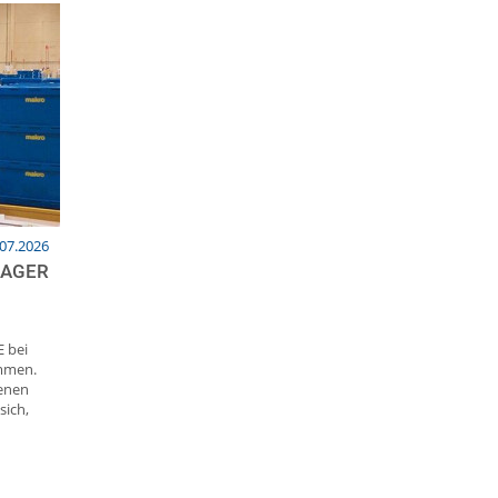
.07.2026
LAGER
 bei
ommen.
benen
sich,