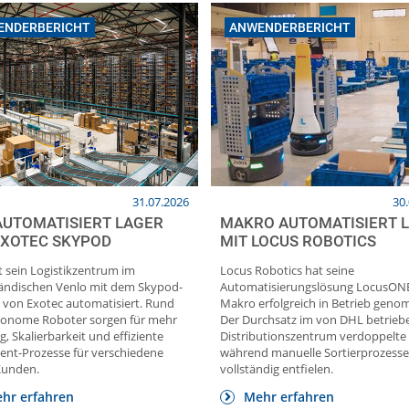
ENDERBERICHT
ANWENDERBERICHT
31.07.2026
30
AUTOMATISIERT LAGER
MAKRO AUTOMATISIERT 
EXOTEC SKYPOD
MIT LOCUS ROBOTICS
 sein Logistikzentrum im
Locus Robotics hat seine
ländischen Venlo mit dem Skypod-
Automatisierungslösung LocusONE
 von Exotec automatisiert. Rund
Makro erfolgreich in Betrieb gen
tonome Roboter sorgen für mehr
Der Durchsatz im von DHL betrie
g, Skalierbarkeit und effiziente
Distributionszentrum verdoppelte 
ment-Prozesse für verschiedene
während manuelle Sortierprozesse
Kunden.
vollständig entfielen.
hr erfahren
Mehr erfahren