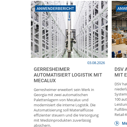
ANWENDERBERICHT
ANW
03.08.2026
GERRESHEIMER
DSV 
AUTOMATISIERT LOGISTIK MIT
MIT 
MECALUX
DSV hat
nieder
Gerresheimer erweitert sein Werk in
System
Georgia mit zwei automatischen
100 au
Palettenlagern von Mecalux und
Leistun
modernisiert die interne Logistik. Die
Fulfill
Automatisierung soll Materialflüsse
Retail-
effizienter steuern und die Versorgung
mit Medizinprodukten zuverlässig
Me
absichern.