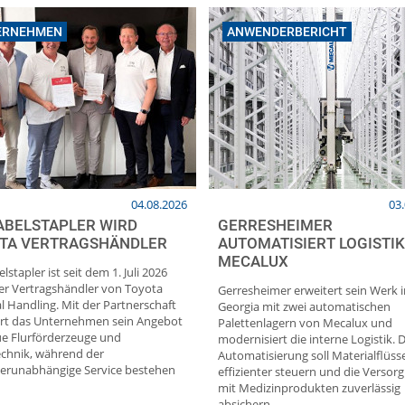
ERNEHMEN
ANWENDERBERICHT
04.08.2026
03
ABELSTAPLER WIRD
GERRESHEIMER
TA VERTRAGSHÄNDLER
AUTOMATISIERT LOGISTIK
MECALUX
lstapler ist seit dem 1. Juli 2026
ller Vertragshändler von Toyota
Gerresheimer erweitert sein Werk i
l Handling. Mit der Partnerschaft
Georgia mit zwei automatischen
ert das Unternehmen sein Angebot
Palettenlagern von Mecalux und
e Flurförderzeuge und
modernisiert die interne Logistik. D
echnik, während der
Automatisierung soll Materialflüss
lerunabhängige Service bestehen
effizienter steuern und die Versor
mit Medizinprodukten zuverlässig
absichern.