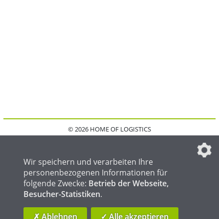
© 2026 HOME OF LOGISTICS
HOME
KONTAKT
MEDIADATEN
DATENSCHUTZ
IMPRESSUM
FAQ
DATENSCHUTZEINSTELLUNGEN
Wir speichern und verarbeiten Ihre
personenbezogenen Informationen für
folgende Zwecke:
Betrieb der Webseite,
Besucher-Statistiken
.
HOME OF WELDING
HOME OF STEEL
HOME OF FOUNDRY
✗ Ablehnen
✓ Alle akzeptieren