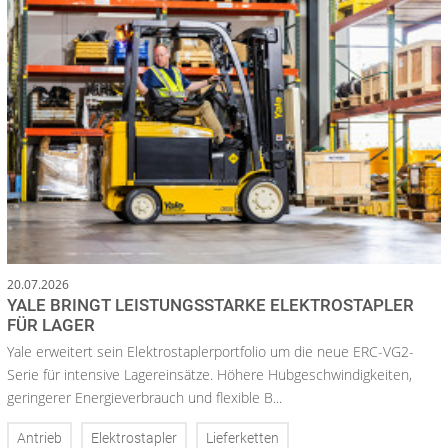
20.07.2026
YALE BRINGT LEISTUNGSSTARKE ELEKTROSTAPLER
FÜR LAGER
Yale erweitert sein Elektrostaplerportfolio um die neue ERC-VG2-
Serie für intensive Lagereinsätze. Höhere Hubgeschwindigkeiten,
geringerer Energieverbrauch und flexible B...
Antrieb
Elektrostapler
Lieferketten