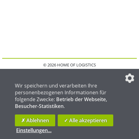
© 2026 HOME OF LOGISTICS
HOME
KONTAKT
MEDIADATEN
DATENSCHUTZ
IMPRESSUM
FAQ
DATENSCHUTZEINSTELLUNGEN
Wir speichern und verarbeiten Ihre
personenbezogenen Informationen für
folgende Zwecke:
Betrieb der Webseite,
Besucher-Statistiken
.
HOME OF WELDING
HOME OF STEEL
HOME OF FOUNDRY
✗ Ablehnen
✓ Alle akzeptieren
Einstellungen
...
die profilschmiede - Internetagentur