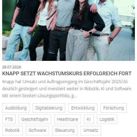
28.07.2026
KNAPP SETZT WACHSTUMSKURS ERFOLGREICH FORT
Knapp hat Umsatz und Auftragseingang im Geschäftsjahr 2025/26
deutlich gesteigert und investiert weiter in Robotik, KI und Software.
Mit einem breiten Lösungsportfolio, g...
Ausbildung
Digitalisierung
Entwicklung
Forschung
FTS
Geschäftsjahr
Healthcare
KI
Logistik
Robotik
Software
Steuerung
Umsatz