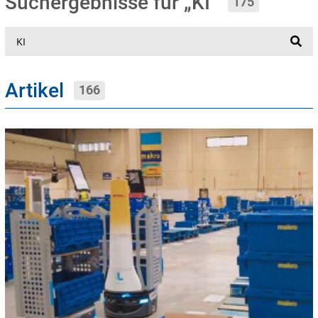
Suchergebnisse für „KI“
175
Suche
Artikel
166