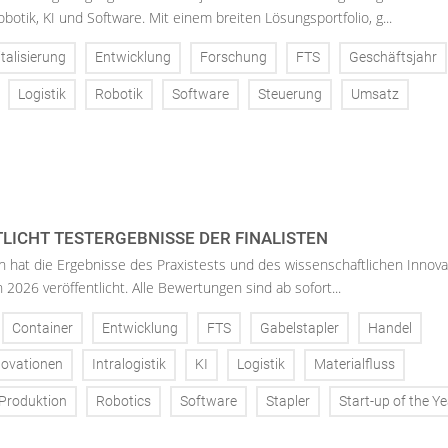
Robotik, KI und Software. Mit einem breiten Lösungsportfolio, g...
italisierung
Entwicklung
Forschung
FTS
Geschäftsjahr
Logistik
Robotik
Software
Steuerung
Umsatz
TLICHT TESTERGEBNISSE DER FINALISTEN
n hat die Ergebnisse des Praxistests und des wissenschaftlichen Innova
 2026 veröffentlicht. Alle Bewertungen sind ab sofort...
Container
Entwicklung
FTS
Gabelstapler
Handel
novationen
Intralogistik
KI
Logistik
Materialfluss
Produktion
Robotics
Software
Stapler
Start-up of the Ye