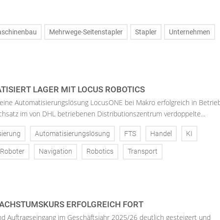
schinenbau
Mehrwege-Seitenstapler
Stapler
Unternehmen
ISIERT LAGER MIT LOCUS ROBOTICS
eine Automatisierungslösung LocusONE bei Makro erfolgreich in Betrie
satz im von DHL betriebenen Distributionszentrum verdoppelte...
sierung
Automatisierungslösung
FTS
Handel
KI
 Roboter
Navigation
Robotics
Transport
ACHSTUMSKURS ERFOLGREICH FORT
d Auftragseingang im Geschäftsjahr 2025/26 deutlich gesteigert und