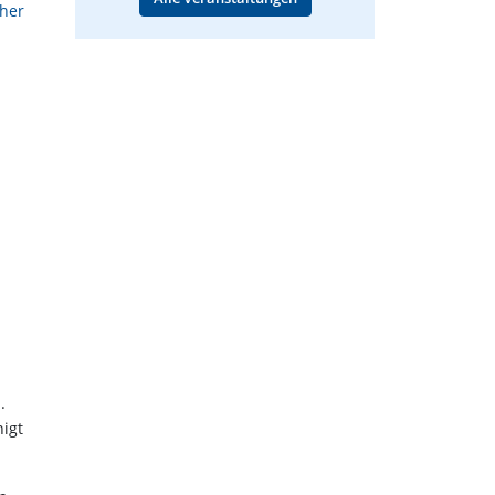
aher
.
igt