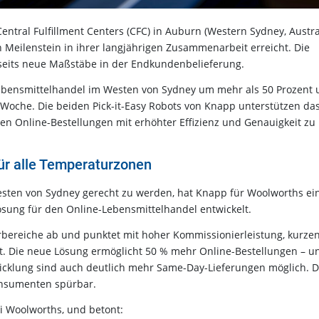
entral Fulfillment Centers (CFC) in Auburn (Western Sydney, Austra
eilenstein in ihrer langjährigen Zusammenarbeit erreicht. Die
rseits neue Maßstäbe in der Endkundenbelieferung.
-Lebensmittelhandel im Westen von Sydney um mehr als 50 Prozent
o Woche. Die beiden Pick-it-Easy Robots von Knapp unterstützen da
n Online-Bestellungen mit erhöhter Effizienz und Genauigkeit zu
ür alle Temperaturzonen
en von Sydney gerecht zu werden, hat Knapp für Woolworths ei
ösung für den Online-Lebensmittelhandel entwickelt.
rbereiche ab und punktet mit hoher Kommissionierleistung, kurze
ät. Die neue Lösung ermöglicht 50 % mehr Online-Bestellungen – u
wicklung sind auch deutlich mehr Same-Day-Lieferungen möglich. 
Konsumenten spürbar.
ei Woolworths, und betont: