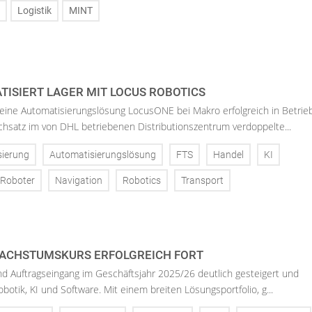
Logistik
MINT
ISIERT LAGER MIT LOCUS ROBOTICS
eine Automatisierungslösung LocusONE bei Makro erfolgreich in Betrie
satz im von DHL betriebenen Distributionszentrum verdoppelte...
sierung
Automatisierungslösung
FTS
Handel
KI
 Roboter
Navigation
Robotics
Transport
ACHSTUMSKURS ERFOLGREICH FORT
d Auftragseingang im Geschäftsjahr 2025/26 deutlich gesteigert und
Robotik, KI und Software. Mit einem breiten Lösungsportfolio, g...