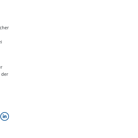
icher
ei
er
 der