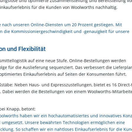
bungslose und optimierte Zusammenstellung und Bereitstellung vo
inkaufserlebnis für die Kunden von Woolworths nachhaltig.
e nach unseren Online-Diensten um 20 Prozent gestiegen. Mit
rn die Kommissioniergeschwindigkeit und -genauigkeit für unsere
n und Flexibilität
mittellogistik auf eine neue Stufe. Online-Bestellungen werden
olge für die Auslieferung sequenziert. Das verbessert die Lieferpl
n optimiertes Einkaufserlebnis auf Seiten der Konsumenten führt.
stäbe: Neben Haus- und Expresszustellungen, bietet es 16 Direct-
n. Dabei werden die Bestellungen von einem Woolworths-Mitarbeit
.
 bei Knapp, betont:
olworths haben wir ein hochautomatisiertes und innovatives Kon
d umgesetzt. Unsere bewährten Technologien ermöglichen eine
icklung. So schaffen wir ein nahtloses Einkaufserlebnis für die Ku