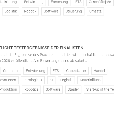
italisierung
Entwicklung
Forschung
FTS
Geschäftsjahr
Logistik
Robotik
Software
Steuerung
Umsatz
TLICHT TESTERGEBNISSE DER FINALISTEN
n hat die Ergebnisse des Praxistests und des wissenschaftlichen Innova
 2026 veröffentlicht. Alle Bewertungen sind ab sofort...
Container
Entwicklung
FTS
Gabelstapler
Handel
novationen
Intralogistik
KI
Logistik
Materialfluss
Produktion
Robotics
Software
Stapler
Start-up of the Ye