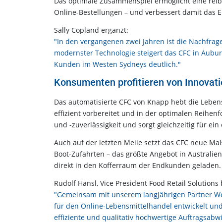
Das optimale Zusammenspiel ermöglicht eine rei
Online-Bestellungen – und verbessert damit das E
Sally Copland ergänzt:
"In den vergangenen zwei Jahren ist die Nachfrag
modernster Technologie steigert das CFC in Aubu
Kunden im Westen Sydneys deutlich."
Konsumenten profitieren von Innovatio
Das automatisierte CFC von Knapp hebt die Lebens
effizient vorbereitet und in der optimalen Reihenf
und -zuverlässigkeit und sorgt gleichzeitig für ei
Auch auf der letzten Meile setzt das CFC neue Maß
Boot-Zufahrten – das größte Angebot in Australie
direkt in den Kofferraum der Endkunden geladen
Rudolf Hansl, Vice President Food Retail Solutions
"Gemeinsam mit unserem langjährigen Partner Wo
für den Online-Lebensmittelhandel entwickelt un
effiziente und qualitativ hochwertige Auftragsabw