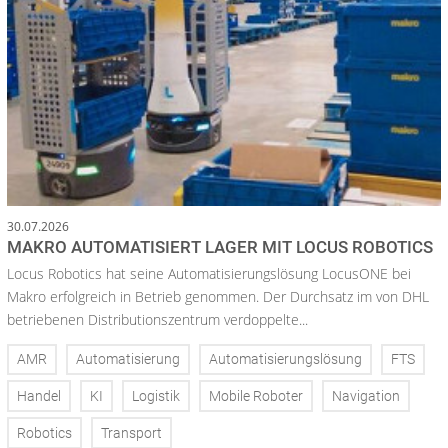
30.07.2026
MAKRO AUTOMATISIERT LAGER MIT LOCUS ROBOTICS
Locus Robotics hat seine Automatisierungslösung LocusONE bei
Makro erfolgreich in Betrieb genommen. Der Durchsatz im von DHL
betriebenen Distributionszentrum verdoppelte...
AMR
Automatisierung
Automatisierungslösung
FTS
Handel
KI
Logistik
Mobile Roboter
Navigation
Robotics
Transport