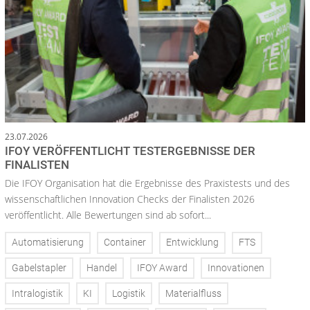
23.07.2026
IFOY VERÖFFENTLICHT TESTERGEBNISSE DER
FINALISTEN
Die IFOY Organisation hat die Ergebnisse des Praxistests und des
wissenschaftlichen Innovation Checks der Finalisten 2026
veröffentlicht. Alle Bewertungen sind ab sofort...
Automatisierung
Container
Entwicklung
FTS
Gabelstapler
Handel
IFOY Award
Innovationen
Intralogistik
KI
Logistik
Materialfluss