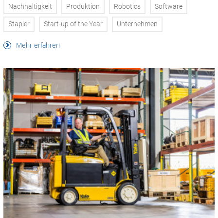
Nachhaltigkeit
Produktion
Robotics
Software
Stapler
Start-up of the Year
Unternehmen
Mehr erfahren