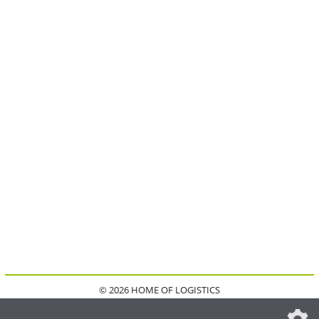
© 2026 HOME OF LOGISTICS
HOME
KONTAKT
MEDIADATEN
DATENSCHUTZ
IMPRESSUM