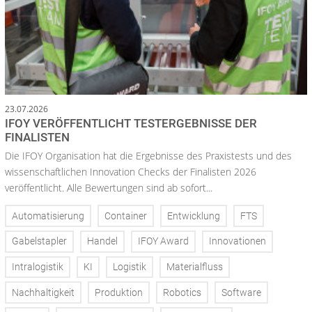
23.07.2026
IFOY VERÖFFENTLICHT TESTERGEBNISSE DER
FINALISTEN
Die IFOY Organisation hat die Ergebnisse des Praxistests und des
wissenschaftlichen Innovation Checks der Finalisten 2026
veröffentlicht. Alle Bewertungen sind ab sofort...
Automatisierung
Container
Entwicklung
FTS
Gabelstapler
Handel
IFOY Award
Innovationen
Intralogistik
KI
Logistik
Materialfluss
Nachhaltigkeit
Produktion
Robotics
Software