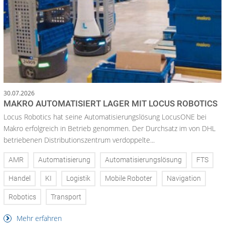
30.07.2026
MAKRO AUTOMATISIERT LAGER MIT LOCUS ROBOTICS
Locus Robotics hat seine Automatisierungslösung LocusONE bei
Makro erfolgreich in Betrieb genommen. Der Durchsatz im von DHL
betriebenen Distributionszentrum verdoppelte...
AMR
Automatisierung
Automatisierungslösung
FTS
Handel
KI
Logistik
Mobile Roboter
Navigation
Robotics
Transport
Mehr erfahren