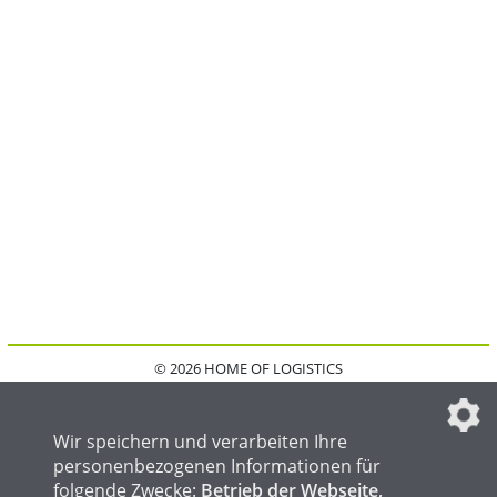
© 2026 HOME OF LOGISTICS
HOME
KONTAKT
MEDIADATEN
DATENSCHUTZ
IMPRESSUM
FAQ
DATENSCHUTZEINSTELLUNGEN
Wir speichern und verarbeiten Ihre
personenbezogenen Informationen für
folgende Zwecke:
Betrieb der Webseite,