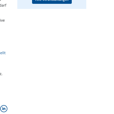
darf
ive
ellt
z,