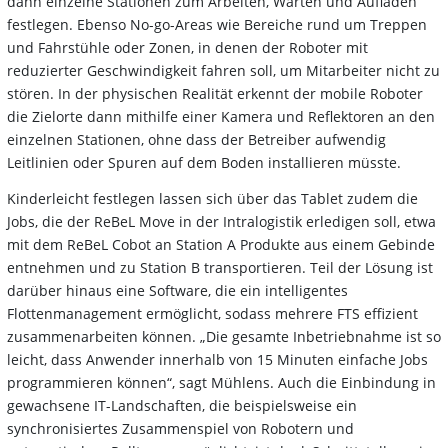
dann einzelne Stationen zum Arbeiten, Warten und Aufladen
festlegen. Ebenso No-go-Areas wie Bereiche rund um Treppen
und Fahrstühle oder Zonen, in denen der Roboter mit
reduzierter Geschwindigkeit fahren soll, um Mitarbeiter nicht zu
stören. In der physischen Realität erkennt der mobile Roboter
die Zielorte dann mithilfe einer Kamera und Reflektoren an den
einzelnen Stationen, ohne dass der Betreiber aufwendig
Leitlinien oder Spuren auf dem Boden installieren müsste.
Kinderleicht festlegen lassen sich über das Tablet zudem die
Jobs, die der ReBeL Move in der Intralogistik erledigen soll, etwa
mit dem ReBeL Cobot an Station A Produkte aus einem Gebinde
entnehmen und zu Station B transportieren. Teil der Lösung ist
darüber hinaus eine Software, die ein intelligentes
Flottenmanagement ermöglicht, sodass mehrere FTS effizient
zusammenarbeiten können. „Die gesamte Inbetriebnahme ist so
leicht, dass Anwender innerhalb von 15 Minuten einfache Jobs
programmieren können“, sagt Mühlens. Auch die Einbindung in
gewachsene IT-Landschaften, die beispielsweise ein
synchronisiertes Zusammenspiel von Robotern und