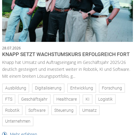
28.07.2026
KNAPP SETZT WACHSTUMSKURS ERFOLGREICH FORT
Knapp hat Umsatz und Auftragseingang im Geschäftsjahr 2025/26
deutlich gesteigert und investiert weiter in Robotik, KI und Software.
Mit einem breiten Lösungsportfolio, g...
Ausbildung
Digitalisierung
Entwicklung
Forschung
FTS
Geschäftsjahr
Healthcare
KI
Logistik
Robotik
Software
Steuerung
Umsatz
Unternehmen
Mehr erfahren