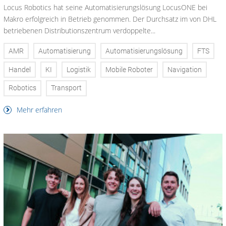
Locus Robotics hat seine Automatisierungslösung LocusONE bei
Makro erfolgreich in Betrieb genommen. Der Durchsatz im von DHL
betriebenen Distributionszentrum verdoppelte...
AMR
Automatisierung
Automatisierungslösung
FTS
Handel
KI
Logistik
Mobile Roboter
Navigation
Robotics
Transport
Mehr erfahren