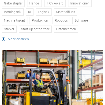
Gabelstapler
Handel
IFOY Award
Innovationen
Intralogistik
KI
Logistik
Materialfluss
Nachhaltigkeit
Produktion
Robotics
Software
Stapler
Start-up of the Year
Unternehmen
Mehr erfahren