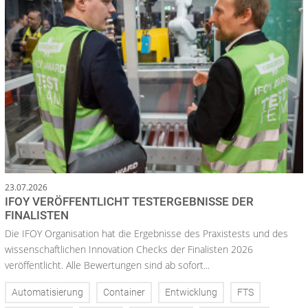
23.07.2026
IFOY VERÖFFENTLICHT TESTERGEBNISSE DER
FINALISTEN
Die IFOY Organisation hat die Ergebnisse des Praxistests und des
wissenschaftlichen Innovation Checks der Finalisten 2026
veröffentlicht. Alle Bewertungen sind ab sofort...
Automatisierung
Container
Entwicklung
FTS