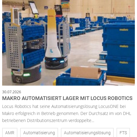
30.07.2026
MAKRO AUTOMATISIERT LAGER MIT LOCUS ROBOTICS
Locus Robotics hat seine Automatisierungslösung LocusONE bei
Makro erfolgreich in Betrieb genommen. Der Durchsatz im von DHL
betriebenen Distributionszentrum verdoppelte...
AMR
Automatisierung
Automatisierungslösung
FTS