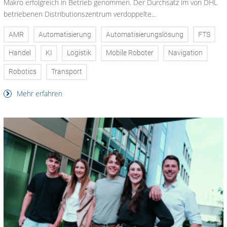
Makro erfolgreich in Betrieb genommen. Der Durchsatz im von DHL
betriebenen Distributionszentrum verdoppelte...
AMR
Automatisierung
Automatisierungslösung
FTS
Handel
KI
Logistik
Mobile Roboter
Navigation
Robotics
Transport
Mehr erfahren