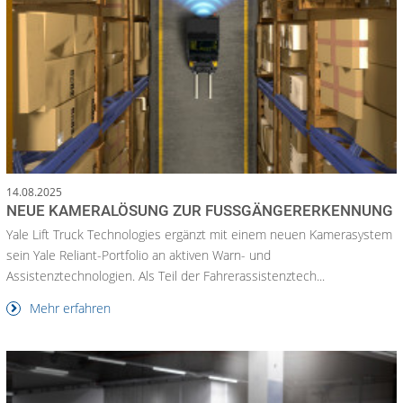
14.08.2025
NEUE KAMERALÖSUNG ZUR FUSSGÄNGERERKENNUNG
Yale Lift Truck Technologies ergänzt mit einem neuen Kamerasystem
sein Yale Reliant-Portfolio an aktiven Warn- und
Assistenztechnologien. Als Teil der Fahrerassistenztech...
Mehr erfahren