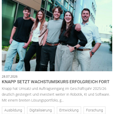
28.07.2026
KNAPP SETZT WACHSTUMSKURS ERFOLGREICH FORT
Knapp hat Umsatz und Auftragseingang im Geschäftsjahr 2025/26
deutlich gesteigert und investiert weiter in Robotik, KI und Software.
Mit einem breiten Lösungsportfolio, g...
Ausbildung
Digitalisierung
Entwicklung
Forschung