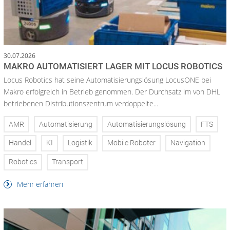
30.07.2026
MAKRO AUTOMATISIERT LAGER MIT LOCUS ROBOTICS
Locus Robotics hat seine Automatisierungslösung LocusONE bei
Makro erfolgreich in Betrieb genommen. Der Durchsatz im von DHL
betriebenen Distributionszentrum verdoppelte...
AMR
Automatisierung
Automatisierungslösung
FTS
Handel
KI
Logistik
Mobile Roboter
Navigation
Robotics
Transport
Mehr erfahren