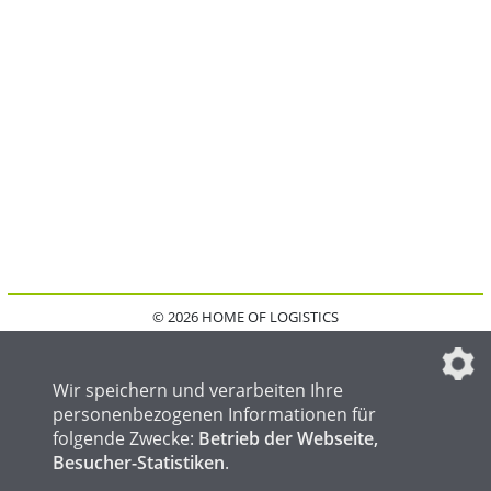
© 2026 HOME OF LOGISTICS
HOME
KONTAKT
MEDIADATEN
DATENSCHUTZ
IMPRESSUM
FAQ
DATENSCHUTZEINSTELLUNGEN
Wir speichern und verarbeiten Ihre
personenbezogenen Informationen für
folgende Zwecke:
Betrieb der Webseite,
Besucher-Statistiken
.
HOME OF WELDING
HOME OF STEEL