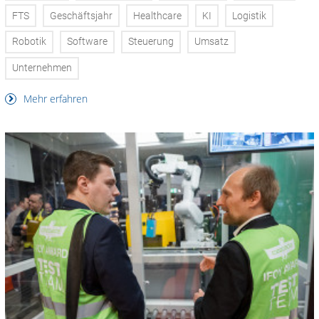
FTS
Geschäftsjahr
Healthcare
KI
Logistik
Robotik
Software
Steuerung
Umsatz
Unternehmen
Mehr erfahren