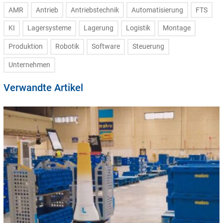
AMR
Antrieb
Antriebstechnik
Automatisierung
FTS
KI
Lagersysteme
Lagerung
Logistik
Montage
Produktion
Robotik
Software
Steuerung
Unternehmen
Verwandte Artikel