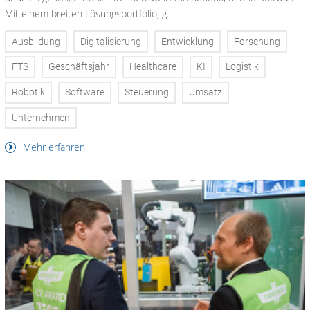
Mit einem breiten Lösungsportfolio, g...
Ausbildung
Digitalisierung
Entwicklung
Forschung
FTS
Geschäftsjahr
Healthcare
KI
Logistik
Robotik
Software
Steuerung
Umsatz
Unternehmen
Mehr erfahren