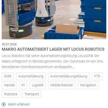
30.07.2026
MAKRO AUTOMATISIERT LAGER MIT LOCUS ROBOTICS
Locus Robotics hat seine Automatisierungslösung LocusONE bei
Makro erfolgreich in Betrieb genommen. Der Durchsatz im von DHL
betriebenen Distributionszentrum verdoppelte...
AMR
Automatisierung
Automatisierungslösung
FTS
Handel
KI
Logistik
Mobile Roboter
Navigation
Robotics
Transport
Mehr erfahren