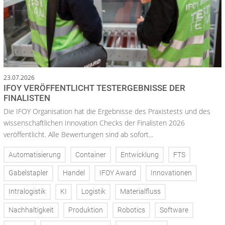
23.07.2026
IFOY VERÖFFENTLICHT TESTERGEBNISSE DER
FINALISTEN
Die IFOY Organisation hat die Ergebnisse des Praxistests und des
wissenschaftlichen Innovation Checks der Finalisten 2026
veröffentlicht. Alle Bewertungen sind ab sofort...
Automatisierung
Container
Entwicklung
FTS
Gabelstapler
Handel
IFOY Award
Innovationen
Intralogistik
KI
Logistik
Materialfluss
Nachhaltigkeit
Produktion
Robotics
Software