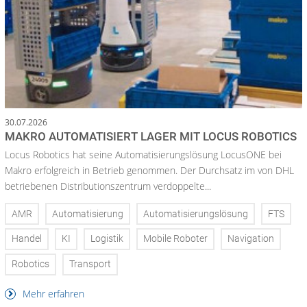
30.07.2026
MAKRO AUTOMATISIERT LAGER MIT LOCUS ROBOTICS
Locus Robotics hat seine Automatisierungslösung LocusONE bei
Makro erfolgreich in Betrieb genommen. Der Durchsatz im von DHL
betriebenen Distributionszentrum verdoppelte...
AMR
Automatisierung
Automatisierungslösung
FTS
Handel
KI
Logistik
Mobile Roboter
Navigation
Robotics
Transport
Mehr erfahren