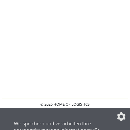
© 2026 HOME OF LOGISTICS
HOME
KONTAKT
MEDIADATEN
DATENSCHUTZ
IMPRESSUM
FAQ
DATENSCHUTZEINSTELLUNGEN
Wir speichern und verarbeiten Ihre