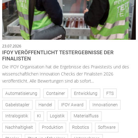
23.07.2026
IFOY VERÖFFENTLICHT TESTERGEBNISSE DER
FINALISTEN
Die IFOY Organisation hat die Ergebnisse des Praxistests und des
wissenschaftlichen Innovation Checks der Finalisten 2026
veröffentlicht. Alle Bewertungen sind ab sofort...
Automatisierung
Container
Entwicklung
FTS
Gabelstapler
Handel
IFOY Award
Innovationen
Intralogistik
KI
Logistik
Materialfluss
Nachhaltigkeit
Produktion
Robotics
Software