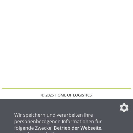
© 2026 HOME OF LOGISTICS
HOME
KONTAKT
MEDIADATEN
DATENSCHUTZ
IMPRESSUM
FAQ
DATENSCHUTZEINSTELLUNGEN
Wir speichern und verarbeiten Ihre
personenbezogenen Informationen für
folgende Zwecke:
Betrieb der Webseite,