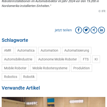
Roboterinstallationen im Automobilsektor im Jahr 2024 vor den 19.200 in
Nordamerika installierten Einheiten."
© IFR
Jetzt teilen
Schlagworte
AMR
Automatica
Automation
Automatisierung
Automobilindustrie
Autonome Mobile Roboter
FTS
KI
Mobile Roboter
Mobile Robotersysteme
Produktion
Robotics
Robotik
Verwandte Artikel