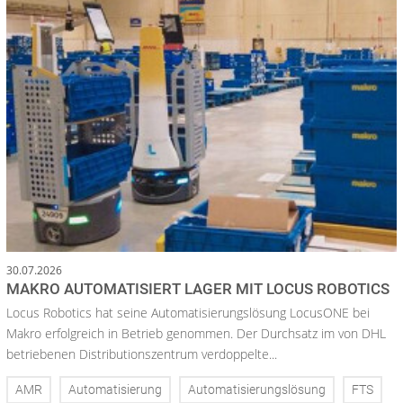
30.07.2026
MAKRO AUTOMATISIERT LAGER MIT LOCUS ROBOTICS
Locus Robotics hat seine Automatisierungslösung LocusONE bei
Makro erfolgreich in Betrieb genommen. Der Durchsatz im von DHL
betriebenen Distributionszentrum verdoppelte...
AMR
Automatisierung
Automatisierungslösung
FTS