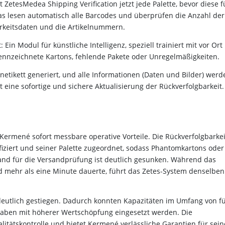
 ZetesMedea Shipping Verification jetzt jede Palette, bevor diese f
ras lesen automatisch alle Barcodes und überprüfen die Anzahl der
rkeitsdaten und die Artikelnummern.
in Modul für künstliche Intelligenz, speziell trainiert mit vor Ort
ennzeichnete Kartons, fehlende Pakete oder Unregelmäßigkeiten.
netikett generiert, und alle Informationen (Daten und Bilder) werd
 eine sofortige und sichere Aktualisierung der Rückverfolgbarkeit.
Kermené sofort messbare operative Vorteile. Die Rückverfolgbarkei
ifiziert und seiner Palette zugeordnet, sodass Phantomkartons oder
and für die Versandprüfung ist deutlich gesunken. Während das
d mehr als eine Minute dauerte, führt das Zetes-System denselben
 deutlich gestiegen. Dadurch konnten Kapazitäten im Umfang von f
ufgaben mit höherer Wertschöpfung eingesetzt werden. Die
litätskontrolle und bietet Kermené verlässliche Garantien für sein