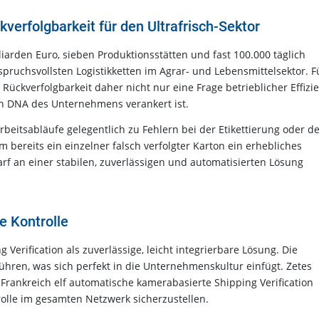
erfolgbarkeit für den Ultrafrisch-Sektor
liarden Euro, sieben Produktionsstätten und fast 100.000 täglich
pruchsvollsten Logistikketten im Agrar- und Lebensmittelsektor. F
ückverfolgbarkeit daher nicht nur eine Frage betrieblicher Effizie
len DNA des Unternehmens verankert ist.
eitsabläufe gelegentlich zu Fehlern bei der Etikettierung oder d
 bereits ein einzelner falsch verfolgter Karton ein erhebliches
rf an einer stabilen, zuverlässigen und automatisierten Lösung
e Kontrolle
Verification als zuverlässige, leicht integrierbare Lösung. Die
hren, was sich perfekt in die Unternehmenskultur einfügt. Zetes
 Frankreich elf automatische kamerabasierte Shipping Verification
rolle im gesamten Netzwerk sicherzustellen.