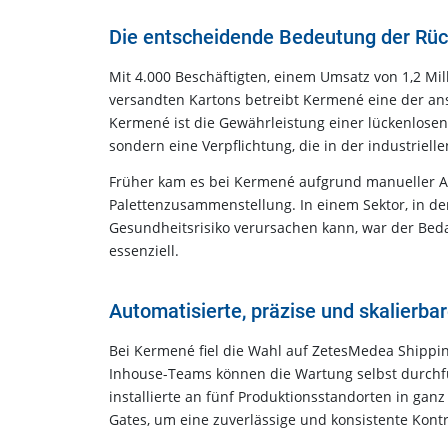
Die entscheidende Bedeutung der Rückv
Mit 4.000 Beschäftigten, einem Umsatz von 1,2 Mil
versandten Kartons betreibt Kermené eine der ans
Kermené ist die Gewährleistung einer lückenlosen R
sondern eine Verpflichtung, die in der industriel
Früher kam es bei Kermené aufgrund manueller Arb
Palettenzusammenstellung. In einem Sektor, in dem
Gesundheitsrisiko verursachen kann, war der Beda
essenziell.
Automatisierte, präzise und skalierbar
Bei Kermené fiel die Wahl auf ZetesMedea Shipping 
Inhouse-Teams können die Wartung selbst durchfü
installierte an fünf Produktionsstandorten in ganz
Gates, um eine zuverlässige und konsistente Kont