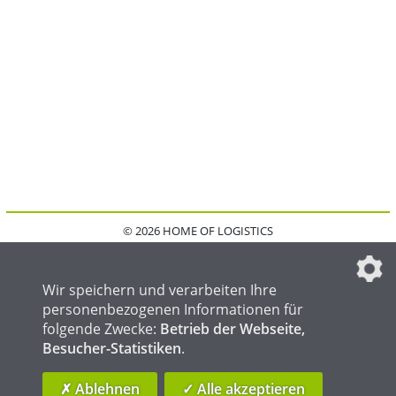
© 2026 HOME OF LOGISTICS
HOME
KONTAKT
MEDIADATEN
DATENSCHUTZ
IMPRESSUM
FAQ
DATENSCHUTZEINSTELLUNGEN
Wir speichern und verarbeiten Ihre
personenbezogenen Informationen für
folgende Zwecke:
Betrieb der Webseite,
Besucher-Statistiken
.
HOME OF WELDING
HOME OF STEEL
HOME OF FOUNDRY
✗ Ablehnen
✓ Alle akzeptieren