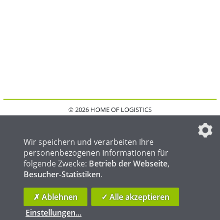
© 2026 HOME OF LOGISTICS
HOME
KONTAKT
MEDIADATEN
DATENSCHUTZ
IMPRESSUM
FAQ
DATENSCHUTZEINSTELLUNGEN
Wir speichern und verarbeiten Ihre
personenbezogenen Informationen für
folgende Zwecke:
Betrieb der Webseite,
Besucher-Statistiken
.
HOME OF WELDING
HOME OF STEEL
HOME OF FOUNDRY
✗ Ablehnen
✓ Alle akzeptieren
Einstellungen
...