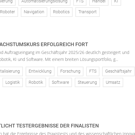
sierung
Automatisierungslösung
FTS
Handel
KI
 Roboter
Navigation
Robotics
Transport
ACHSTUMSKURS ERFOLGREICH FORT
d Auftragseingang im Geschäftsjahr 2025/26 deutlich gesteigert und
Robotik, KI und Software. Mit einem breiten Lösungsportfolio, g...
italisierung
Entwicklung
Forschung
FTS
Geschäftsjahr
Logistik
Robotik
Software
Steuerung
Umsatz
TLICHT TESTERGEBNISSE DER FINALISTEN
n hat die Ergebnisse des Praxistests und des wissenschaftlichen Innova