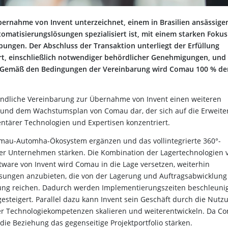
ernahme von Invent unterzeichnet, einem in Brasilien ansässige
omatisierungslösungen spezialisiert ist, mit einem starken Fokus
gen. Der Abschluss der Transaktion unterliegt der Erfüllung
rt, einschließlich notwendiger behördlicher Genehmigungen, und
en. Gemäß den Bedingungen der Vereinbarung wird Comau 100 % de
indliche Vereinbarung zur Übernahme von Invent einen weiteren
ie und dem Wachstumsplan von Comau dar, der sich auf die Erweit
tärer Technologien und Expertisen konzentriert.
au-Automha-Ökosystem ergänzen und das vollintegrierte 360°-
der Unternehmen stärken. Die Kombination der Lagertechnologien 
tware von Invent wird Comau in die Lage versetzen, weiterhin
Lösungen anzubieten, die von der Lagerung und Auftragsabwicklung
rung reichen. Dadurch werden Implementierungszeiten beschleuni
gesteigert. Parallel dazu kann Invent sein Geschäft durch die Nutz
ner Technologiekompetenzen skalieren und weiterentwickeln. Da C
die Beziehung das gegenseitige Projektportfolio stärken.