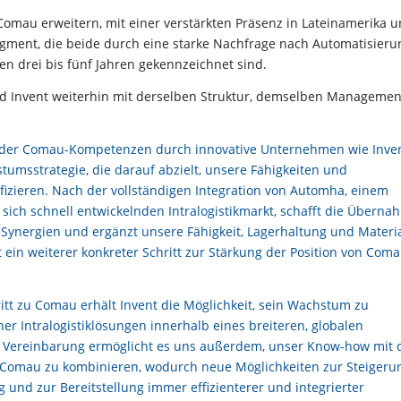
Comau erweitern, mit einer verstärkten Präsenz in Lateinamerika 
egment, die beide durch eine starke Nachfrage nach Automatisieru
en drei bis fünf Jahren gekennzeichnet sind.
ird Invent weiterhin mit derselben Struktur, demselben Managemen
 der Comau-Kompetenzen durch innovative Unternehmen wie Inven
tumsstrategie, die darauf abzielt, unsere Fähigkeiten und
fizieren. Nach der vollständigen Integration von Automha, einem
sich schnell entwickelnden Intralogistikmarkt, schafft die Überna
Synergien und ergänzt unsere Fähigkeit, Lagerhaltung und Materia
 ein weiterer konkreter Schritt zur Stärkung der Position von Coma
itt zu Comau erhält Invent die Möglichkeit, sein Wachstum zu
er Intralogistiklösungen innerhalb eines breiteren, globalen
e Vereinbarung ermöglicht es uns außerdem, unser Know-how mit 
on Comau zu kombinieren, wodurch neue Möglichkeiten zur Steigeru
g und zur Bereitstellung immer effizienterer und integrierter