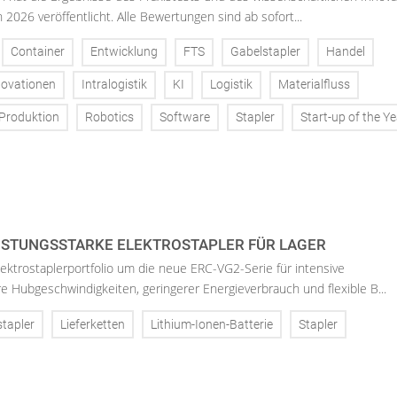
 2026 veröffentlicht. Alle Bewertungen sind ab sofort...
Container
Entwicklung
FTS
Gabelstapler
Handel
novationen
Intralogistik
KI
Logistik
Materialfluss
Produktion
Robotics
Software
Stapler
Start-up of the Ye
EISTUNGSSTARKE ELEKTROSTAPLER FÜR LAGER
Elektrostaplerportfolio um die neue ERC-VG2-Serie für intensive
e Hubgeschwindigkeiten, geringerer Energieverbrauch und flexible B...
stapler
Lieferketten
Lithium-Ionen-Batterie
Stapler