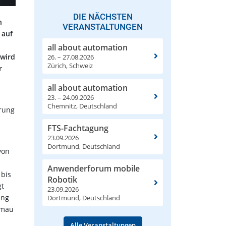
DIE NÄCHSTEN
n
VERANSTALTUNGEN
 auf
all about automation
 wird
26. – 27.08.2026
Zürich, Schweiz
r
all about automation
23. – 24.09.2026
Chemnitz, Deutschland
erung
FTS-Fachtagung
23.09.2026
Dortmund, Deutschland
von
Anwenderforum mobile
 bis
Robotik
gt
23.09.2026
ung
Dortmund, Deutschland
omau
Alle Veranstaltungen