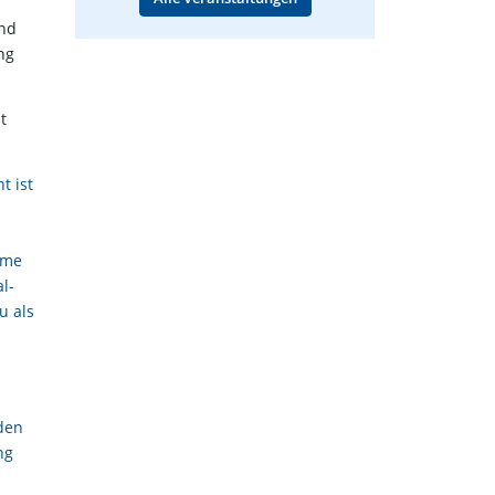
und
ng
t
t ist
hme
l-
u als
den
ng