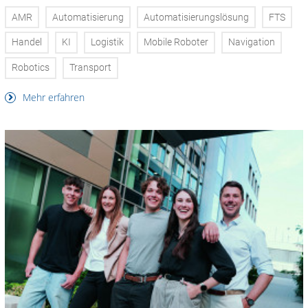
AMR
Automatisierung
Automatisierungslösung
FTS
Handel
KI
Logistik
Mobile Roboter
Navigation
Robotics
Transport
Mehr erfahren