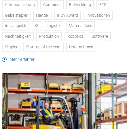
Automatisierung
Container
Entwicklung
FTS
Gabelstapler
Handel
IFOY Award
Innovationen
Intralogistik
KI
Logistik
Materialfluss
Nachhaltigkeit
Produktion
Robotics
Software
Stapler
Start-up of the Year
Unternehmen
Mehr erfahren