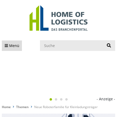
S
Menü
- Anzeige -
Home
Themen
Neue Roboterfamilie für Kleinladungsträger