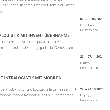
sung für den sicheren Transport sensibler Lasten
...
02. – 05.06.2025
München,
Deutschland
ALOGISTIK MIT INVENT ÜBERNAHME
anischen Intralogistikspezialisten Invent
damit sein Automatisierungsportfolio. Gemeinsam
.
26. – 27.11.2024
Filderstadt,
Deutschland
T INTRALOGISTIK MIT MOBILEN
neue Produktions- und Logistikhalle gemeinsam mit
22. – 24.10.2024
autonome mobile Roboter. Fünf AMR übernehmen
Leipzig,
Deutschland