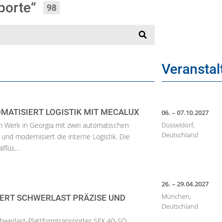
sporte“
98
Veransta
MATISIERT LOGISTIK MIT MECALUX
06. – 07.10.2027
n Werk in Georgia mit zwei automatischen
Düsseldorf,
Deutschland
und modernisiert die interne Logistik. Die
flüs...
26. – 29.04.2027
München,
ERT SCHWERLAST PRÄZISE UND
Deutschland
chwerlast-Plattformtransporter SFX 40-SO