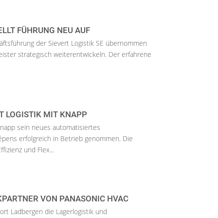
TELLT FÜHRUNG NEU AUF
äftsführung der Sievert Logistik SE übernommen
leister strategisch weiterentwickeln. Der erfahrene
 LOGISTIK MIT KNAPP
app sein neues automatisiertes
lépens erfolgreich in Betrieb genommen. Die
fizienz und Flex...
IKPARTNER VON PANASONIC HVAC
rt Ladbergen die Lagerlogistik und