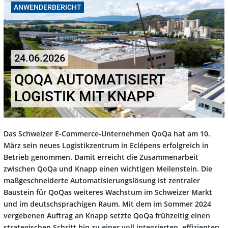
ANWENDERBERICHT
24.06.2026
QOQA AUTOMATISIERT
LOGISTIK MIT KNAPP
Das Schweizer E-Commerce-Unternehmen QoQa hat am 10.
März sein neues Logistikzentrum in Eclépens erfolgreich in
Betrieb genommen. Damit erreicht die Zusammenarbeit
zwischen QoQa und Knapp einen wichtigen Meilenstein. Die
maßgeschneiderte Automatisierungslösung ist zentraler
Baustein für QoQas weiteres Wachstum im Schweizer Markt
und im deutschsprachigen Raum. Mit dem im Sommer 2024
vergebenen Auftrag an Knapp setzte QoQa frühzeitig einen
strategischen Schritt hin zu einer voll integrierten, effizienten