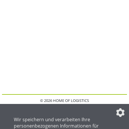
© 2026 HOME OF LOGISTICS
HOME
KONTAKT
MEDIADATEN
DATENSCHUTZ
IMPRESSUM
FAQ
DATENSCHUTZEINSTELLUNGEN
Wir speichern und verarbeiten Ihre
personenbezogenen Informationen für