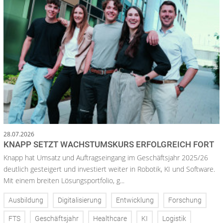
28.07.2026
KNAPP SETZT WACHSTUMSKURS ERFOLGREICH FORT
Knapp hat Umsatz und Auftragseingang im Geschäftsjahr 2025/26
deutlich gesteigert und investiert weiter in Robotik, KI und Software.
Mit einem breiten Lösungsportfolio, g...
Ausbildung
Digitalisierung
Entwicklung
Forschung
FTS
Geschäftsjahr
Healthcare
KI
Logistik