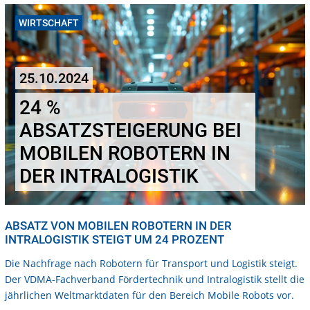
WIRTSCHAFT
25.10.2024
24 %
ABSATZSTEIGERUNG BEI
MOBILEN ROBOTERN IN
DER INTRALOGISTIK
ABSATZ VON MOBILEN ROBOTERN IN DER
INTRALOGISTIK STEIGT UM 24 PROZENT
Die Nachfrage nach Robotern für Transport und Logistik steigt.
Der VDMA-Fachverband Fördertechnik und Intralogistik stellt die
jährlichen Weltmarktdaten für den Bereich Mobile Robots vor.