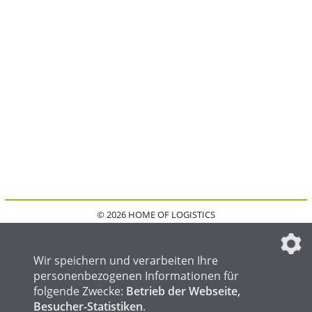
© 2026 HOME OF LOGISTICS
HOME
KONTAKT
MEDIADATEN
DATENSCHUTZ
IMPRESSUM
FAQ
DATENSCHUTZEINSTELLUNGEN
Wir speichern und verarbeiten Ihre
personenbezogenen Informationen für
folgende Zwecke:
Betrieb der Webseite,
Besucher-Statistiken
.