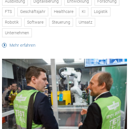
Ausbildung
Digitalisierung
Entwicklung
Forschung
FTS
Geschäftsjahr
Healthcare
KI
Logistik
Robotik
Software
Steuerung
Umsatz
Unternehmen
Mehr erfahren