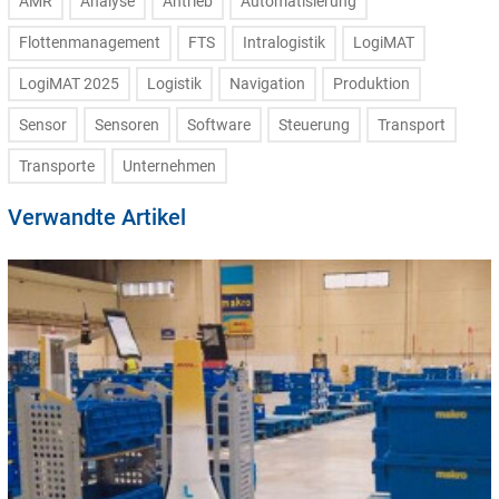
AMR
Analyse
Antrieb
Automatisierung
Flottenmanagement
FTS
Intralogistik
LogiMAT
LogiMAT 2025
Logistik
Navigation
Produktion
Sensor
Sensoren
Software
Steuerung
Transport
Transporte
Unternehmen
Verwandte Artikel