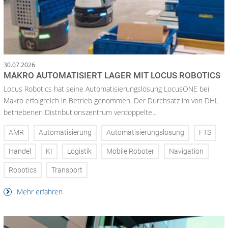
30.07.2026
MAKRO AUTOMATISIERT LAGER MIT LOCUS ROBOTICS
Locus Robotics hat seine Automatisierungslösung LocusONE bei
Makro erfolgreich in Betrieb genommen. Der Durchsatz im von DHL
betriebenen Distributionszentrum verdoppelte...
AMR
Automatisierung
Automatisierungslösung
FTS
Handel
KI
Logistik
Mobile Roboter
Navigation
Robotics
Transport
Mehr erfahren