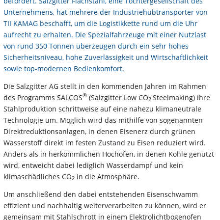
befördert. Salzgitter Flachstahl, eine Tochtergesellschaft des
Unternehmens, hat mehrere der Industriehubtransporter von
TII KAMAG beschafft, um die Logistikkette rund um die Uhr
aufrecht zu erhalten. Die Spezialfahrzeuge mit einer Nutzlast
von rund 350 Tonnen überzeugen durch ein sehr hohes
Sicherheitsniveau, hohe Zuverlässigkeit und Wirtschaftlichkeit
sowie top-modernen Bedienkomfort.
Die Salzgitter AG stellt in den kommenden Jahren im Rahmen
®
des Programms SALCOS
(Salzgitter Low CO
Steelmaking) ihre
2
Stahlproduktion schrittweise auf eine nahezu klimaneutrale
Technologie um. Möglich wird das mithilfe von sogenannten
Direktreduktionsanlagen, in denen Eisenerz durch grünen
Wasserstoff direkt im festen Zustand zu Eisen reduziert wird.
Anders als in herkömmlichen Hochöfen, in denen Kohle genutzt
wird, entweicht dabei lediglich Wasserdampf und kein
klimaschädliches CO
in die Atmosphäre.
2
Um anschließend den dabei entstehenden Eisenschwamm
effizient und nachhaltig weiterverarbeiten zu können, wird er
gemeinsam mit Stahlschrott in einem Elektrolichtbogenofen