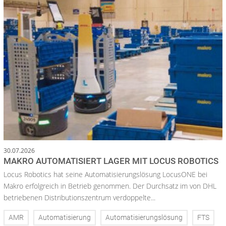
30.07.2026
MAKRO AUTOMATISIERT LAGER MIT LOCUS ROBOTICS
Locus Robotics hat seine Automatisierungslösung LocusONE bei
Makro erfolgreich in Betrieb genommen. Der Durchsatz im von DHL
betriebenen Distributionszentrum verdoppelte...
AMR
Automatisierung
Automatisierungslösung
FTS