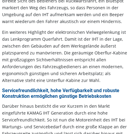
direkte Sicht des Bedieners bei Rückwärtsfahrt, ein Bluespot
markiert den Weg des Fahrzeugs, so dass Personen in der
Umgebung auf den IHT aufmerksam werden und ein Beeper
warnt wiederum den Fahrer akustisch vor einem Hindernis.
Ein weiteres Highlight der elektronischen Vielwegelenkung ist
das Lenkprogramm Querfahrt. Damit ist der IHT in der Lage,
zwischen den Gebäuden auf dem Werksgelände äußerst
platzsparend zu manövrieren. Die geräumige Oberflur-Kabine
mit großzügigen Sichtverhältnissen entspricht allen
Anforderungen des Fahrzeugbedieners an einen modernen,
ergonomisch günstigen und sicheren Arbeitsplatz; als
Alternative steht eine Unterflur-Kabine zur Wahl.
Servicefreundlichkeit, hohe Verfügbarkeit und robuste
Konstruktion ermöglichen günstige Betriebskosten
Darüber hinaus besticht die vor Kurzem in den Markt
eingeführte KAMAG IHT Generation durch eine hohe
Servicefreundlichkeit. So ist nun die Motoreinheit des IHT bei
Wartungs- und Servicebedarf durch eine große Klappe an der
Fahrzeugseite zugänglich und lässt sich darüber hinaus mit