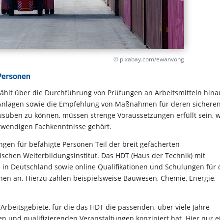
© pixabay.com/ewanvong
 Personen
hlt über die Durchführung von Prüfungen an Arbeitsmitteln hina
Anlagen sowie die Empfehlung von Maßnahmen für deren sichere
ausüben zu können, müssen strenge Voraussetzungen erfüllt sein, 
otwendigen Fachkenntnisse gehört.
gen für befähigte Personen Teil der breit gefächerten
schen Weiterbildungsinstitut. Das HDT (Haus der Technik) mit
 in Deutschland sowie online Qualifikationen und Schulungen für 
en an. Hierzu zählen beispielsweise Bauwesen, Chemie, Energie,
Arbeitsgebiete, für die das HDT die passenden, über viele Jahre
und qualifizierenden Veranstaltungen konzipiert hat. Hier nur e