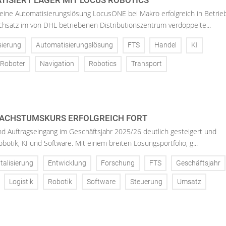
ISIERT LAGER MIT LOCUS ROBOTICS
eine Automatisierungslösung LocusONE bei Makro erfolgreich in Betrie
satz im von DHL betriebenen Distributionszentrum verdoppelte...
sierung
Automatisierungslösung
FTS
Handel
KI
 Roboter
Navigation
Robotics
Transport
ACHSTUMSKURS ERFOLGREICH FORT
d Auftragseingang im Geschäftsjahr 2025/26 deutlich gesteigert und
Robotik, KI und Software. Mit einem breiten Lösungsportfolio, g...
italisierung
Entwicklung
Forschung
FTS
Geschäftsjahr
Logistik
Robotik
Software
Steuerung
Umsatz