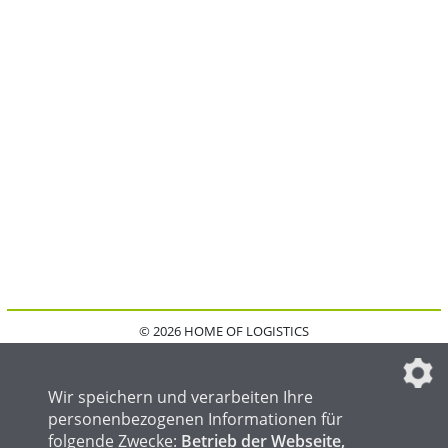
© 2026 HOME OF LOGISTICS
HOME
KONTAKT
MEDIADATEN
DATENSCHUTZ
IMPRESSUM
FAQ
DATENSCHUTZEINSTELLUNGEN
Wir speichern und verarbeiten Ihre
personenbezogenen Informationen für
folgende Zwecke:
Betrieb der Webseite,