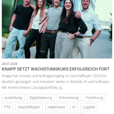
28.07.2026
KNAPP SETZT WACHSTUMSKURS ERFOLGREICH FORT
Knapp hat Umsatz und Auftragseingang im Geschäftsjahr 2025/26
deutlich gesteigert und investiert weiter in Robotik, KI und Software.
Mit einem breiten Lösungsportfolio, g...
Ausbildung
Digitalisierung
Entwicklung
Forschung
FTS
Geschäftsjahr
Healthcare
KI
Logistik