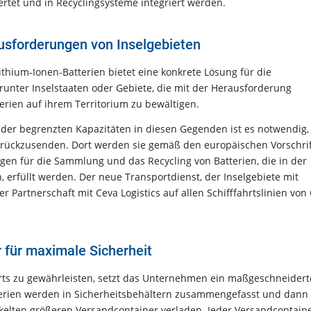
rtet und in Recyclingsysteme integriert werden.
usforderungen von Inselgebieten
thium-Ionen-Batterien bietet eine konkrete Lösung für die
unter Inselstaaten oder Gebiete, die mit der Herausforderung
erien auf ihrem Territorium zu bewältigen.
der begrenzten Kapazitäten in diesen Gegenden ist es notwendig,
urückzusenden. Dort werden sie gemäß den europäischen Vorschri
en für die Sammlung und das Recycling von Batterien, die in der
rfüllt werden. Der neue Transportdienst, der Inselgebiete mit
 Partnerschaft mit Ceva Logistics auf allen Schifffahrtslinien vo
 für maximale Sicherheit
ts zu gewährleisten, setzt das Unternehmen ein maßgeschneidert
erien werden in Sicherheitsbehältern zusammengefasst und dann 
ickelten größeren Versandcontainer verladen. Jeder Versandcontain