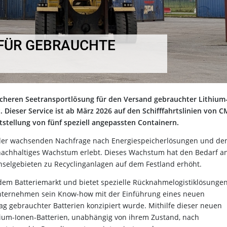
 FÜR GEBRAUCHTE
sicheren Seetransportlösung für den Versand gebrauchter Lithium
Dieser Service ist ab März 2026 auf den Schifffahrtslinien von 
tstellung von fünf speziell angepassten Containern.
nk der wachsenden Nachfrage nach Energiespeicherlösungen und d
 nachhaltiges Wachstum erlebt. Dieses Wachstum hat den Bedarf a
nselgebieten zu Recyclinganlagen auf dem Festland erhöht.
f dem Batteriemarkt und bietet spezielle Rücknahmelogistiklösungen
 Unternehmen sein Know-how mit der Einführung eines neuen
ag gebrauchter Batterien konzipiert wurde. Mithilfe dieser neuen
hium-Ionen-Batterien, unabhängig von ihrem Zustand, nach