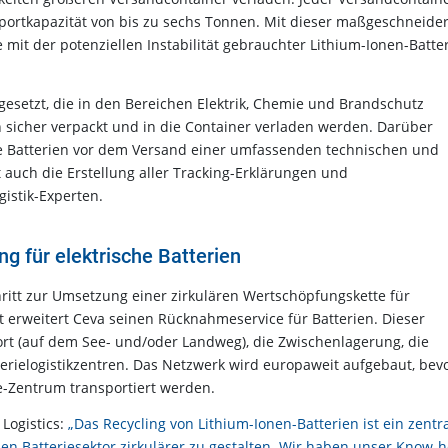
portkapazität von bis zu sechs Tonnen. Mit dieser maßgeschneide
e mit der potenziellen Instabilität gebrauchter Lithium-Ionen-Batte
gesetzt, die in den Bereichen Elektrik, Chemie und Brandschutz
ien sicher verpackt und in die Container verladen werden. Darüber
te Batterien vor dem Versand einer umfassenden technischen und
 auch die Erstellung aller Tracking-Erklärungen und
istik-Experten.
g für elektrische Batterien
tt zur Umsetzung einer zirkulären Wertschöpfungskette für
t erweitert Ceva seinen Rücknahmeservice für Batterien. Dieser
t (auf dem See- und/oder Landweg), die Zwischenlagerung, die
rielogistikzentren. Das Netzwerk wird europaweit aufgebaut, bev
fe-Zentrum transportiert werden.
 Logistics:
„Das Recycling von Lithium-Ionen-Batterien ist ein zentr
den Batteriesektor zirkulärer zu gestalten. Wir haben unser Know-