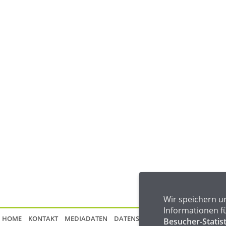
Wir speichern u
Informationen f
HOME
KONTAKT
MEDIADATEN
DATENSCHUTZ
IMPRESSUM
FAQ
Besucher-Statis