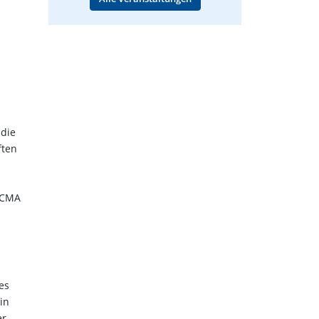
 die
ften
n CMA
es
in
er