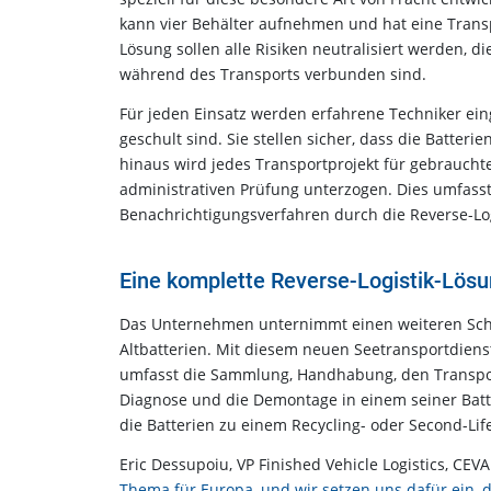
kann vier Behälter aufnehmen und hat eine Trans
Lösung sollen alle Risiken neutralisiert werden, di
während des Transports verbunden sind.
Für jeden Einsatz werden erfahrene Techniker ein
geschult sind. Sie stellen sicher, dass die Batter
hinaus wird jedes Transportprojekt für gebrauch
administrativen Prüfung unterzogen. Dies umfasst
Benachrichtigungsverfahren durch die Reverse-Log
Eine komplette Reverse-Logistik-Lösun
Das Unternehmen unternimmt einen weiteren Schri
Altbatterien. Mit diesem neuen Seetransportdiens
umfasst die Sammlung, Handhabung, den Transpor
Diagnose und die Demontage in einem seiner Batte
die Batterien zu einem Recycling- oder Second-Li
Eric Dessupoiu, VP Finished Vehicle Logistics, CEVA
Thema für Europa, und wir setzen uns dafür ein, 