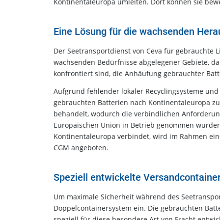
Kontinentaleuropa umleiten. Dort können sie bewe
Eine Lösung für die wachsenden Hera
Der Seetransportdienst von Ceva für gebrauchte Li
wachsenden Bedürfnisse abgelegener Gebiete, dar
konfrontiert sind, die Anhäufung gebrauchter Batt
Aufgrund fehlender lokaler Recyclingsysteme und 
gebrauchten Batterien nach Kontinentaleuropa z
behandelt, wodurch die verbindlichen Anforderung
Europäischen Union in Betrieb genommen wurden, e
Kontinentaleuropa verbindet, wird im Rahmen einer
CGM angeboten.
Speziell entwickelte Versandcontainer
Um maximale Sicherheit während des Seetranspor
Doppelcontainersystem ein. Die gebrauchten Batt
speziell für diese besondere Art von Fracht entw