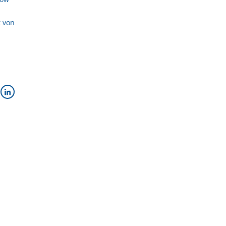
m
t von