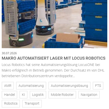
30.07.2026
MAKRO AUTOMATISIERT LAGER MIT LOCUS ROBOTICS
Locus Robotics hat seine Automatisierungslösung LocusONE bei
Makro erfolgreich in Betrieb genommen. Der Durchsatz im von DHL
betriebenen Distributionszentrum verdoppelte...
AMR
Automatisierung
Automatisierungslösung
FTS
Handel
KI
Logistik
Mobile Roboter
Navigation
Robotics
Transport