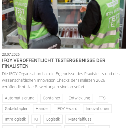
23.07.2026
IFOY VERÖFFENTLICHT TESTERGEBNISSE DER
FINALISTEN
Die IFOY Organisation hat die Ergebnisse des Praxistests und des
wissenschaftlichen Innovation Checks der Finalisten 2026
veröffentlicht. Alle Bewertungen sind ab sofort...
Automatisierung
Container
Entwicklung
FTS
Gabelstapler
Handel
IFOY Award
Innovationen
Intralogistik
KI
Logistik
Materialfluss