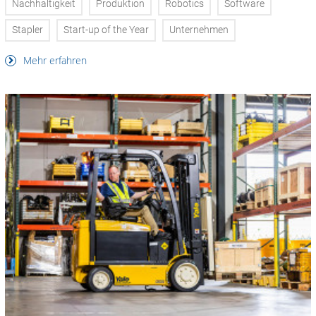
Nachhaltigkeit
Produktion
Robotics
Software
Stapler
Start-up of the Year
Unternehmen
Mehr erfahren