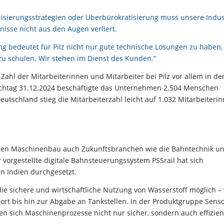
alisierungsstrategien oder Überbürokratisierung muss unsere Indus
isse nicht aus den Augen verliert.
g bedeutet für Pilz nicht nur gute technische Lösungen zu haben,
 zu schulen. Wir stehen im Dienst des Kunden.“
hl der Mitarbeiterinnen und Mitarbeiter bei Pilz vor allem in de
tichtag 31.12.2024 beschäftigte das Unternehmen 2.504 Menschen
eutschland stieg die Mitarbeiterzahl leicht auf 1.032 Mitarbeiteri
hen Maschinenbau auch Zukunftsbranchen wie die Bahntechnik u
 vorgestellte digitale Bahnsteuerungssystem PSSrail hat sich
in Indien durchgesetzt.
ie sichere und wirtschaftliche Nutzung von Wasserstoff möglich –
rt bis hin zur Abgabe an Tankstellen. In der Produktgruppe Senso
en sich Maschinenprozesse nicht nur sicher, sondern auch effizien