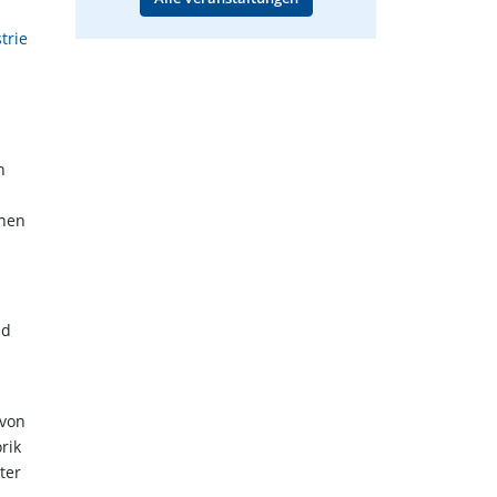
trie
n
nnen
nd
 von
rik
ter