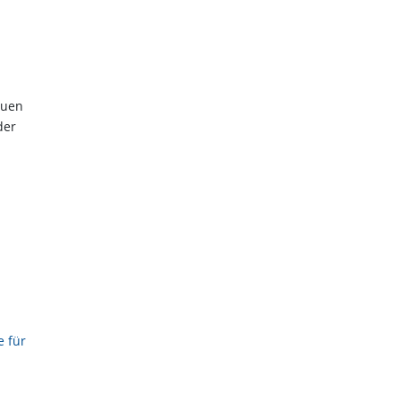
euen
der
e für