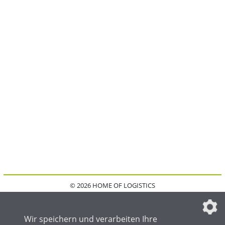
© 2026 HOME OF LOGISTICS
HOME
KONTAKT
MEDIADATEN
DATENSCHUTZ
IMPRESSUM
FAQ
DATENSCHUTZEINSTELLUNGEN
Wir speichern und verarbeiten Ihre