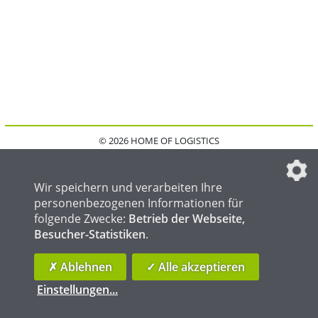
© 2026 HOME OF LOGISTICS
HOME
KONTAKT
MEDIADATEN
DATENSCHUTZ
IMPRESSUM
FAQ
DATENSCHUTZEINSTELLUNGEN
Wir speichern und verarbeiten Ihre
personenbezogenen Informationen für
folgende Zwecke:
Betrieb der Webseite,
Besucher-Statistiken
.
HOME OF WELDING
HOME OF STEEL
HOME OF FOUNDRY
✗ Ablehnen
✓ Alle akzeptieren
Einstellungen
...
die profilschmiede - Internetagentur