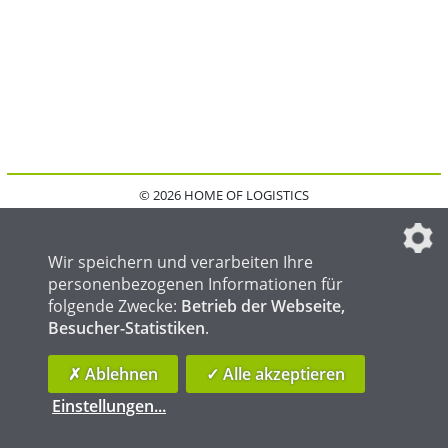
© 2026 HOME OF LOGISTICS
HOME
KONTAKT
MEDIADATEN
DATENSCHUTZ
IMPRESSUM
FAQ
DATENSCHUTZEINSTELLUNGEN
Wir speichern und verarbeiten Ihre
personenbezogenen Informationen für
folgende Zwecke:
Betrieb der Webseite,
Besucher-Statistiken
.
HOME OF WELDING
HOME OF STEEL
HOME OF FOUNDRY
✗ Ablehnen
✓ Alle akzeptieren
Einstellungen
...
die profilschmiede - Internetagentur