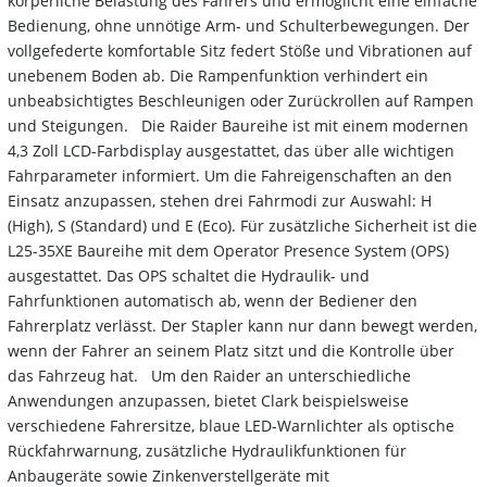
körperliche Belastung des Fahrers und ermöglicht eine einfache
Bedienung, ohne unnötige Arm- und Schulterbewegungen. Der
vollgefederte komfortable Sitz federt Stöße und Vibrationen auf
unebenem Boden ab. Die Rampenfunktion verhindert ein
unbeabsichtigtes Beschleunigen oder Zurückrollen auf Rampen
und Steigungen. Die Raider Baureihe ist mit einem modernen
4,3 Zoll LCD-Farbdisplay ausgestattet, das über alle wichtigen
Fahrparameter informiert. Um die Fahreigenschaften an den
Einsatz anzupassen, stehen drei Fahrmodi zur Auswahl: H
(High), S (Standard) und E (Eco). Für zusätzliche Sicherheit ist die
L25-35XE Baureihe mit dem Operator Presence System (OPS)
ausgestattet. Das OPS schaltet die Hydraulik- und
Fahrfunktionen automatisch ab, wenn der Bediener den
Fahrerplatz verlässt. Der Stapler kann nur dann bewegt werden,
wenn der Fahrer an seinem Platz sitzt und die Kontrolle über
das Fahrzeug hat. Um den Raider an unterschiedliche
Anwendungen anzupassen, bietet Clark beispielsweise
verschiedene Fahrersitze, blaue LED-Warnlichter als optische
Rückfahrwarnung, zusätzliche Hydraulikfunktionen für
Anbaugeräte sowie Zinkenverstellgeräte mit