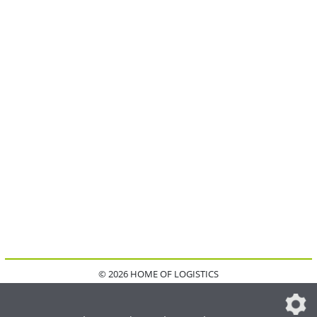
© 2026 HOME OF LOGISTICS
HOME
KONTAKT
MEDIADATEN
DATENSCHUTZ
IMPRESSUM
FAQ
DATENSCHUTZEINSTELLUNGEN