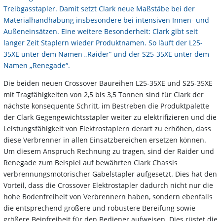
Treibgasstapler. Damit setzt Clark neue Maßstäbe bei der
Materialhandhabung insbesondere bei intensiven Innen- und
Außeneinsätzen. Eine weitere Besonderheit: Clark gibt seit
langer Zeit Staplern wieder Produktnamen. So läuft der L25-
35XE unter dem Namen „Raider“ und der S25-35XE unter dem
Namen „Renegade“.
Die beiden neuen Crossover Baureihen L25-35XE und S25-35XE
mit Tragfähigkeiten von 2,5 bis 3,5 Tonnen sind für Clark der
nächste konsequente Schritt, im Bestreben die Produktpalette
der Clark Gegengewichtsstapler weiter zu elektrifizieren und die
Leistungsfähigkeit von Elektrostaplern derart zu erhöhen, dass
diese Verbrenner in allen Einsatzbereichen ersetzen können.
Um diesem Anspruch Rechnung zu tragen, sind der Raider und
Renegade zum Beispiel auf bewährten Clark Chassis
verbrennungsmotorischer Gabelstapler aufgesetzt. Dies hat den
Vorteil, dass die Crossover Elektrostapler dadurch nicht nur die
hohe Bodenfreiheit von Verbrennern haben, sondern ebenfalls
die entsprechend größere und robustere Bereifung sowie
größere Beinfreiheit für den Bediener aufweisen. Dies rüstet die