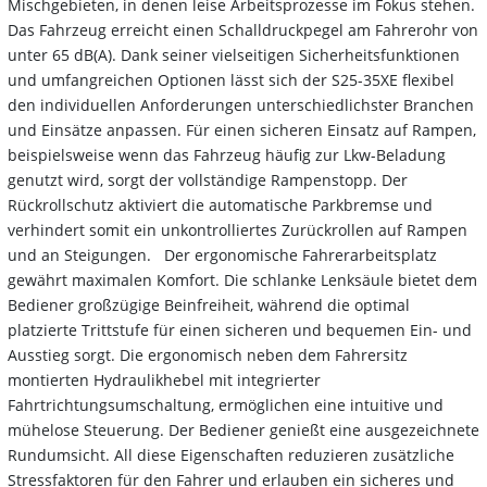
Mischgebieten, in denen leise Arbeitsprozesse im Fokus stehen.
Das Fahrzeug erreicht einen Schalldruckpegel am Fahrerohr von
unter 65 dB(A). Dank seiner vielseitigen Sicherheitsfunktionen
und umfangreichen Optionen lässt sich der S25-35XE flexibel
den individuellen Anforderungen unterschiedlichster Branchen
und Einsätze anpassen. Für einen sicheren Einsatz auf Rampen,
beispielsweise wenn das Fahrzeug häufig zur Lkw-Beladung
genutzt wird, sorgt der vollständige Rampenstopp. Der
Rückrollschutz aktiviert die automatische Parkbremse und
verhindert somit ein unkontrolliertes Zurückrollen auf Rampen
und an Steigungen. Der ergonomische Fahrerarbeitsplatz
gewährt maximalen Komfort. Die schlanke Lenksäule bietet dem
Bediener großzügige Beinfreiheit, während die optimal
platzierte Trittstufe für einen sicheren und bequemen Ein- und
Ausstieg sorgt. Die ergonomisch neben dem Fahrersitz
montierten Hydraulikhebel mit integrierter
Fahrtrichtungsumschaltung, ermöglichen eine intuitive und
mühelose Steuerung. Der Bediener genießt eine ausgezeichnete
Rundumsicht. All diese Eigenschaften reduzieren zusätzliche
Stressfaktoren für den Fahrer und erlauben ein sicheres und