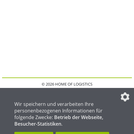
© 2026 HOME OF LOGISTICS
HOME
KONTAKT
MEDIADATEN
DATENSCHUTZ
IMPRESSUM
FAQ
DATENSCHUTZEINSTELLUNGEN
Wir speichern und verarbeiten Ihre
personenbezogenen Informationen für
folgende Zwecke:
Betrieb der Webseite,
Besucher-Statistiken
.
HOME OF WELDING
HOME OF STEEL
HOME OF FOUNDRY