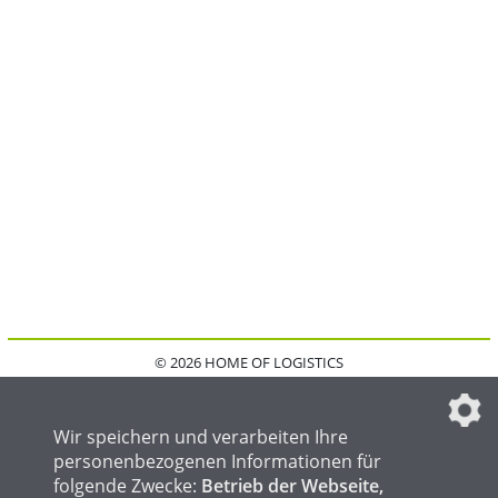
© 2026 HOME OF LOGISTICS
HOME
KONTAKT
MEDIADATEN
DATENSCHUTZ
IMPRESSUM
FAQ
DATENSCHUTZEINSTELLUNGEN
Wir speichern und verarbeiten Ihre
personenbezogenen Informationen für
folgende Zwecke:
Betrieb der Webseite,