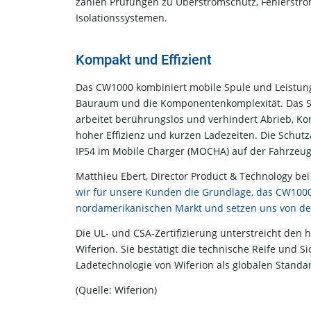
zählen Prüfungen zu Überstromschutz, Fehlerstr
Isolationssystemen.
Kompakt und Effizient
Das CW1000 kombiniert mobile Spule und Leistungs
Bauraum und die Komponentenkomplexität. Das Sys
arbeitet berührungslos und verhindert Abrieb, K
hoher Effizienz und kurzen Ladezeiten. Die Schutz
IP54 im Mobile Charger (MOCHA) auf der Fahrzeug
Matthieu Ebert, Director Product & Technology be
wir für unsere Kunden die Grundlage, das CW1000
nordamerikanischen Markt und setzen uns von d
Die UL- und CSA-Zertifizierung unterstreicht den
Wiferion. Sie bestätigt die technische Reife und Si
Ladetechnologie von Wiferion als globalen Standar
(Quelle: Wiferion)