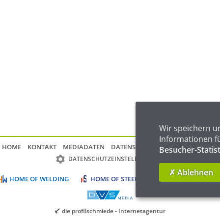
Wir speichern u
Informationen f
HOME
KONTAKT
MEDIADATEN
DATENSCHUTZ
IMPRESSUM
FAQ
Besucher-Statis
DATENSCHUTZEINSTELLUNGEN
✗ Ablehnen
HOME OF WELDING
HOME OF STEEL
HOME OF FOUNDR
die profilschmiede - Internetagentur