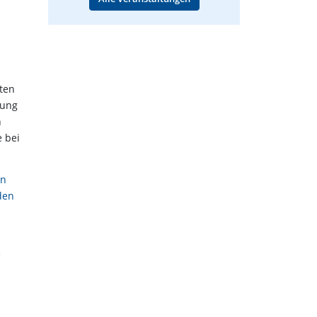
ten
gung
n
e bei
en
den
e