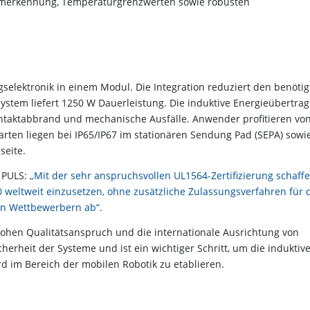
omerkennung, Temperaturgrenzwerten sowie robusten
elektronik in einem Modul. Die Integration reduziert den benötig
tem liefert 1250 W Dauerleistung. Die induktive Energieübertra
ontaktabbrand und mechanische Ausfälle. Anwender profitieren vo
arten liegen bei IP65/IP67 im stationären Sendung Pad (SEPA) sowi
seite.
i PULS:
„Mit der sehr anspruchsvollen UL1564-Zertifizierung schaff
 weltweit einzusetzen, ohne zusätzliche Zulassungsverfahren für 
en Wettbewerbern ab“.
 hohen Qualitätsanspruch und die internationale Ausrichtung von
cherheit der Systeme und ist ein wichtiger Schritt, um die induktiv
d im Bereich der mobilen Robotik zu etablieren.