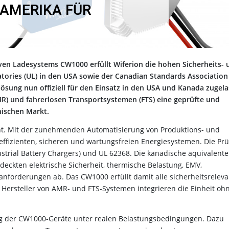
DAMERIKA FÜR
iven Ladesystems CW1000 erfüllt Wiferion die hohen Sicherheits- 
ories (UL) in den USA sowie der Canadian Standards Association
lösung nun offiziell für den Einsatz in den USA und Kanada zugel
R) und fahrerlosen Transportsystemen (FTS) eine geprüfte und
ischen Markt.
ant. Mit der zunehmenden Automatisierung von Produktions- und
 effizienten, sicheren und wartungsfreien Energiesystemen. Die Pr
ustrial Battery Chargers) und UL 62368. Die kanadische äquivalente
 deckten elektrische Sicherheit, thermische Belastung, EMV,
zanforderungen ab. Das CW1000 erfüllt damit alle sicherheitsrelev
Hersteller von AMR- und FTS-Systemen integrieren die Einheit oh
gnung der CW1000-Geräte unter realen Belastungsbedingungen. Dazu