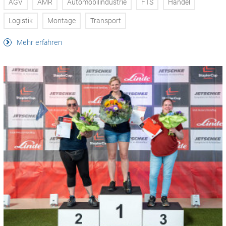
AGV
AMR
Automobilindustrie
FTS
Handel
Logistik
Montage
Transport
Mehr erfahren