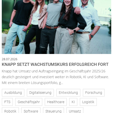
28.07.2026
KNAPP SETZT WACHSTUMSKURS ERFOLGREICH FORT
Knapp hat Umsatz und Auftragseingang im Geschäftsjahr 2025/26
deutlich gesteigert und investiert weiter in Robotik, KI und Software.
Mit einem breiten Lösungsportfolio, g...
Ausbildung
Digitalisierung
Entwicklung
Forschung
FTS
Geschäftsjahr
Healthcare
KI
Logistik
Robotik
Software
Steuerung
Umsatz