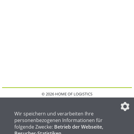
© 2026 HOME OF LOGISTICS
HOME
KONTAKT
MEDIADATEN
DATENSCHUTZ
IMPRESSUM
FAQ
DATENSCHUTZEINSTELLUNGEN
Wir speichern und verarbeiten Ihre
personenbezogenen Informationen für
folgende Zwecke:
Betrieb der Webseite,
Besucher-Statistiken
.