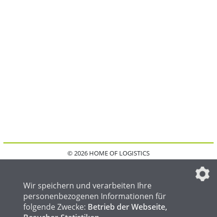
© 2026 HOME OF LOGISTICS
HOME
KONTAKT
MEDIADATEN
DATENSCHUTZ
IMPRESSUM
FAQ
DATENSCHUTZEINSTELLUNGEN
Wir speichern und verarbeiten Ihre
personenbezogenen Informationen für
folgende Zwecke:
Betrieb der Webseite,