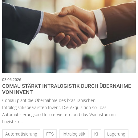
03.06.2026
COMAU STÄRKT INTRALOGISTIK DURCH ÜBERNAHME
VON INVENT
Comau plant die Übernahme des brasilianischen
Intralogistikspezialisten Invent. Die Akquisition soll das
Automatisierungsportfolio erweitern und das Wachstum im
Logistikm...
Automatisierung
FTS
Intralogistik
KI
Lagerung