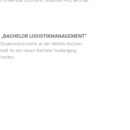
 Universität Dortmund. Sebastian Peitz wird das
 „BACHELOR LOGISTIKMANAGEMENT“
Studieninteressierte an der Wilhelm Büchner
tadt für den neuen Bachelor-Studiengang
cheiden.