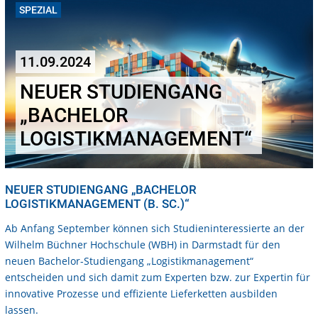
SPEZIAL
11.09.2024
NEUER STUDIENGANG
„BACHELOR
LOGISTIKMANAGEMENT“
NEUER STUDIENGANG „BACHELOR
LOGISTIKMANAGEMENT (B. SC.)“
Ab Anfang September können sich Studieninteressierte an der
Wilhelm Büchner Hochschule (WBH) in Darmstadt für den
neuen Bachelor-Studiengang „Logistikmanagement“
entscheiden und sich damit zum Experten bzw. zur Expertin für
innovative Prozesse und effiziente Lieferketten ausbilden
lassen.