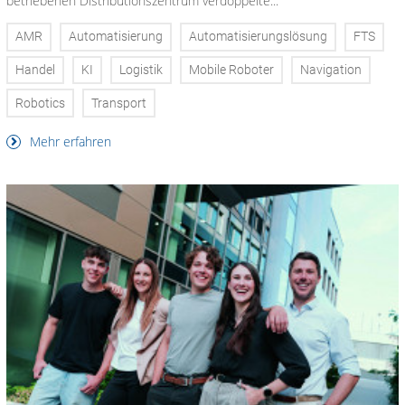
betriebenen Distributionszentrum verdoppelte...
AMR
Automatisierung
Automatisierungslösung
FTS
Handel
KI
Logistik
Mobile Roboter
Navigation
Robotics
Transport
Mehr erfahren