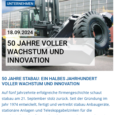
UNTERNEHMEN
18.09.2024
50 JAHRE VOLLER
WACHSTUM UND
INNOVATION
50 JAHRE STABAU: EIN HALBES JAHRHUNDERT
VOLLER WACHSTUM UND INNOVATION
Auf fünf Jahrzehnte erfolgreiche Firmengeschichte schaut
stabau am 21. September stolz zurück. Seit der Gründung im
Jahr 1974 entwickelt, fertigt und vertreibt stabau Anbaugeräte,
stationäre Anlagen und Teleskopgabelzinken für die