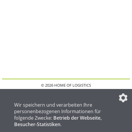
© 2026 HOME OF LOGISTICS
HOME
KONTAKT
MEDIADATEN
DATENSCHUTZ
IMPRESSUM
FAQ
DATENSCHUTZEINSTELLUNGEN
Wir speichern und verarbeiten Ihre
personenbezogenen Informationen für
folgende Zwecke:
Betrieb der Webseite,
Besucher-Statistiken
.
HOME OF WELDING
HOME OF STEEL