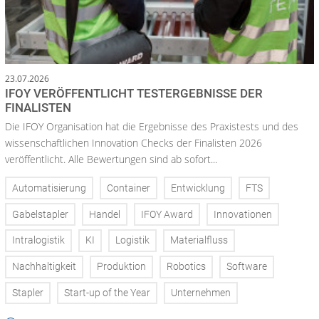
23.07.2026
IFOY VERÖFFENTLICHT TESTERGEBNISSE DER
FINALISTEN
Die IFOY Organisation hat die Ergebnisse des Praxistests und des
wissenschaftlichen Innovation Checks der Finalisten 2026
veröffentlicht. Alle Bewertungen sind ab sofort...
Automatisierung
Container
Entwicklung
FTS
Gabelstapler
Handel
IFOY Award
Innovationen
Intralogistik
KI
Logistik
Materialfluss
Nachhaltigkeit
Produktion
Robotics
Software
Stapler
Start-up of the Year
Unternehmen