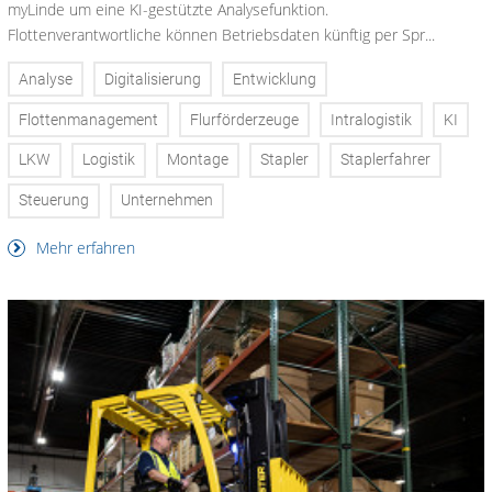
myLinde um eine KI-gestützte Analysefunktion.
Flottenverantwortliche können Betriebsdaten künftig per Spr...
Analyse
Digitalisierung
Entwicklung
Flottenmanagement
Flurförderzeuge
Intralogistik
KI
LKW
Logistik
Montage
Stapler
Staplerfahrer
Steuerung
Unternehmen
Mehr erfahren