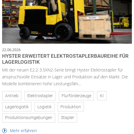
22.06.2026
HYSTER ERWEITERT ELEKTROSTAPLERBAUREIHE FÜR
LAGERLOGISTIK
Mit der neuen E2.2-3.5XN2-Serie bringt Hyster Elektrostapler für
anspruchsvolle Einsätze in Lager und Produktion auf den Markt. Die
Modelle kombinieren hohe Leistungsfähi...
Antrieb
Elektrostapler
Flurförderzeuge
KI
Lagerlogistik
Logistik
Produktion
Produktionsumgebungen
Stapler
Mehr erfahren