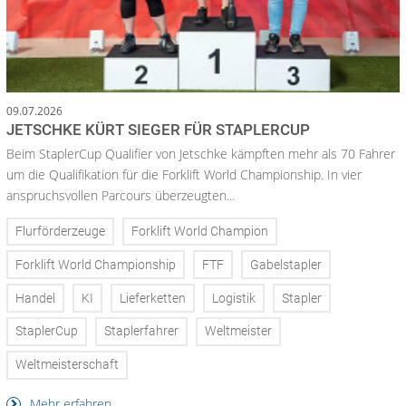
09.07.2026
JETSCHKE KÜRT SIEGER FÜR STAPLERCUP
Beim StaplerCup Qualifier von Jetschke kämpften mehr als 70 Fahrer
um die Qualifikation für die Forklift World Championship. In vier
anspruchsvollen Parcours überzeugten...
Flurförderzeuge
Forklift World Champion
Forklift World Championship
FTF
Gabelstapler
Handel
KI
Lieferketten
Logistik
Stapler
StaplerCup
Staplerfahrer
Weltmeister
Weltmeisterschaft
Mehr erfahren