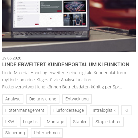
29.06.2026
LINDE ERWEITERT KUNDENPORTAL UM KI FUNKTION
Linde Material Handling erweitert seine digitale Kundenplattform
myLinde um eine KI-gestützte Analysefunktion.
Flottenverantwortliche können Betriebsdaten künftig per Spr...
Analyse
Digitalisierung
Entwicklung
Flottenmanagement
Flurförderzeuge
Intralogistik
KI
LKW
Logistik
Montage
Stapler
Staplerfahrer
Steuerung
Unternehmen