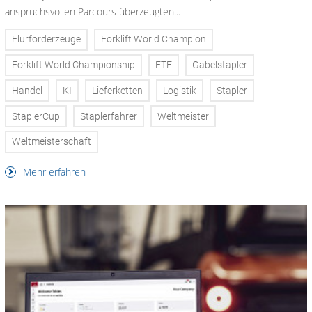
anspruchsvollen Parcours überzeugten...
Flurförderzeuge
Forklift World Champion
Forklift World Championship
FTF
Gabelstapler
Handel
KI
Lieferketten
Logistik
Stapler
StaplerCup
Staplerfahrer
Weltmeister
Weltmeisterschaft
Mehr erfahren