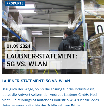
PRODUKTE
01.09.2024
LAUBNER-STATEMENT:
5G VS. WLAN
LAUBNER-STATEMENT: 5G VS. WLAN
Bezüglich der Frage, ob 5G die Lösung für die Industrie ist,
lautet die Antwort seitens der Andreas Laubner GmbH: Noch
nicht. Ein reibungslos laufendes Industrie-WLAN ist für jedes
Unternehmen weiterhin der Schlüssel zum Erfolg.