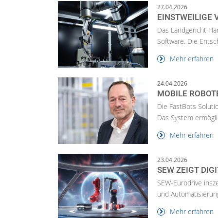
27.04.2026
EINSTWEILIGE
Das Landgericht Ham
Software. Die Entsc
Mehr erfahren
24.04.2026
MOBILE ROBOT
Die FastBots Solutio
Das System ermöglich
Mehr erfahren
23.04.2026
SEW ZEIGT DIG
SEW-Eurodrive insze
und Automatisierung
Mehr erfahren