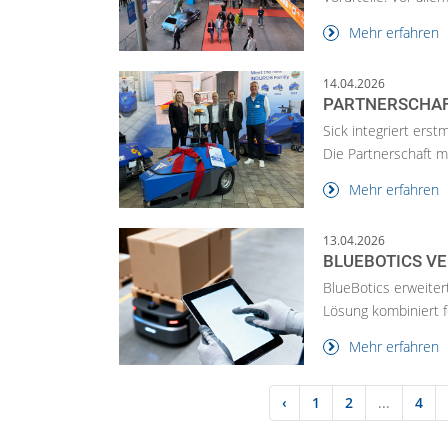
Mehr erfahren
14.04.2026
PARTNERSCHAFT
Sick integriert erst
Die Partnerschaft ma
Mehr erfahren
13.04.2026
BLUEBOTICS V
BlueBotics erweiter
Lösung kombiniert f
Mehr erfahren
‹
1
2
...
4