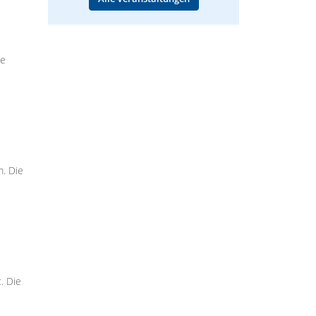
ie
m. Die
. Die