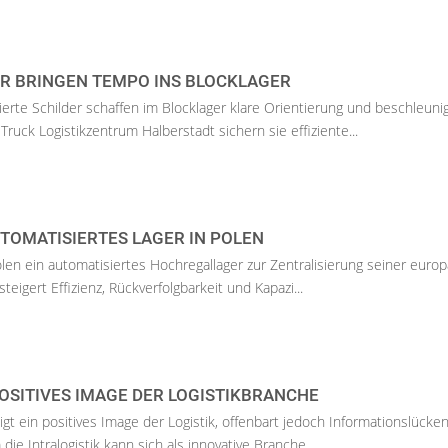
R BRINGEN TEMPO INS BLOCKLAGER
erte Schilder schaffen im Blocklager klare Orientierung und beschleuni
 Truck Logistikzentrum Halberstadt sichern sie effiziente...
TOMATISIERTES LAGER IN POLEN
Polen ein automatisiertes Hochregallager zur Zentralisierung seiner euro
steigert Effizienz, Rückverfolgbarkeit und Kapazi...
POSITIVES IMAGE DER LOGISTIKBRANCHE
igt ein positives Image der Logistik, offenbart jedoch Informationslücke
 die Intralogistik kann sich als innovative Branche...