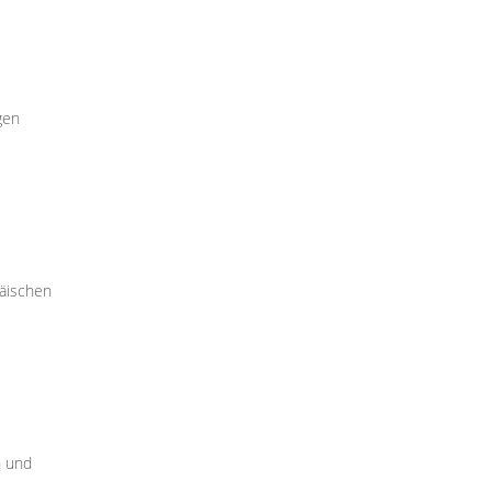
gen
päischen
n und