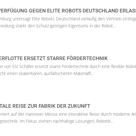
 VERFÜGUNG GEGEN ELITE ROBOTS DEUTSCHLAND ERLAS
burg untersagt Elite Robots Deutschland vorläufig den Vertrieb strittig
heidung stärkt den Schutz geistigen Eigentums in der Robot...
ERFLOTTE ERSETZT STARRE FÖRDERTECHNIK
n von SSI Schäfer ersetzt starre Fördertechnik durch eine flexible Robot
t einen skalierbaren, ausfallsicheren Materialfl...
ITALE REISE ZUR FABRIK DER ZUKUNFT
niert auf der Hannover Messe eine interaktive Reise durch moderne An
stechnik. Im Fokus stehen nachhaltige Lösungen, Robotik...