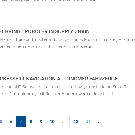
 BRINGT ROBOTER IN SUPPLY CHAIN
mals den Transportroboter Induros von Innok Robotics in die eigene Intral
rkiert einen neuen Schritt in der Automatisierun...
ERBESSERT NAVIGATION AUTONOMER FAHRZEUGE
t seine ANT-Softwaresuite um die neue Navigationsfunktion SmartPass.
este Routenführung mit flexibler Hindernisvermeidung für ef...
5
6
7
8
9
10
...
40
41
›